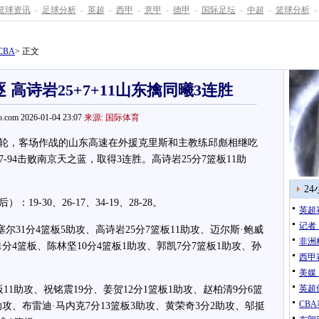
篮球资讯
-
足球分析
-
英超
-
西甲
-
意甲
-
德甲
-
国际足坛
-
中超
-
篮球分析
-
CBA
> 正文
 高诗岩25+7+11山东擒同曦3连胜
.com 2026-01-04 23:07
来源: 国际体育
0轮，客场作战的山东高速在外援克里斯和主教练邱彪相继吃
-94击败南京天之蓝，取得3连胜。高诗岩25分7篮板11助
2
30、26-17、34-19、28-28。
英超
记者
31分4篮板5助攻、高诗岩25分7篮板11助攻、迈尔斯·鲍威
非洲
1分4篮板、陈林坚10分4篮板1助攻、郭凯7分7篮板1助攻、孙
西甲
美媒
英超
1助攻、祝铭震19分、姜贺12分1篮板1助攻、赵柏清9分6篮
CB
助攻、布雷迪·马内克7分13篮板3助攻、黄荣奇3分2助攻、邬挺