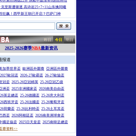
50分莱昂纳德22分 快船不敌绿军6连胜终结
+克里斯遭驱逐 高诗岩25+7+11山东擒同曦
胜狂飙！西甲新王朝已开启？巴萨门神
昨日
今日
明日
2025-2026赛季
NBA
最新资讯
题报道
26美加墨世界盃
歐洲區外圍賽
亞洲區外圍賽
6-2027歐冠盃
2026-27歐霸盃
26-27歐協盃
5世冠盃
2025-26亞冠精英
25-26亞冠乙级
7亞洲盃
2025非洲國家盃
2026南美自由盃
5-26英足總盃
25-26德國盃
25-26意大利盃
5-26西班牙盃
25-26法國盃
25-26葡萄牙盃
5-26荷蘭盃
25-26比利時盃
25-26土耳其盃
6巴西盃
2026阿根廷盃
2026南美洲球會盃
6中國足協盃
2025日天皇盃
2025南韓足總盃
盃赛资料>>