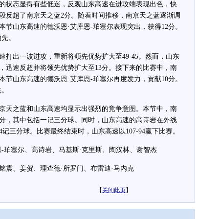
状态显得有些低迷，反观山东高速在进攻端表现出色，快
段反超了南京天之蓝2分。随着时间推移，南京天之蓝逐渐调
节山东高速的德沃恩·艾库恩-珀塞尔表现突出，获得12分。
领先。
出一波进攻，重新将领先优势扩大至49-45。然而，山东
，迅速反超并将领先优势扩大至13分。接下来的比赛中，南
节山东高速的德沃恩·艾库恩-珀塞尔再度发力，贡献10分。
先。
天之蓝和山东高速均显示出强烈的竞争意图。本节中，南
0分，其中包括一记三分球。同时，山东高速的高诗岩在外线
4记三分球。比赛最终结束时，山东高速以107-94赢下比赛。
珀塞尔、高诗岩、马基斯·克里斯、陶汉林、谢智杰
震、姜贺、理查德·所罗门、布雷迪·马内克
【
关闭此页
】