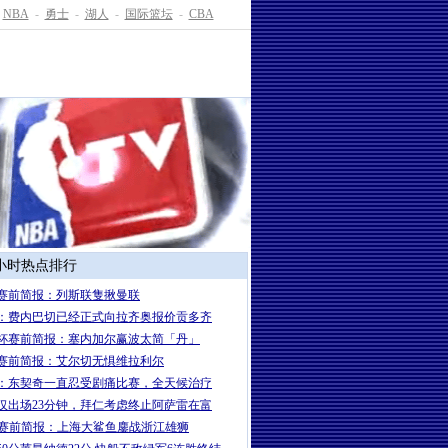
NBA
-
勇士
-
湖人
-
国际篮坛
-
CBA
4小时热点排行
赛前简报：列斯联隻揪曼联
：费内巴切已经正式向拉齐奥报价贡多齐
杯赛前简报：塞内加尔赢波太简「丹」
赛前简报：艾尔切无惧维拉利尔
：东契奇一直忍受剧痛比赛，全天候治疗
仅出场23分钟，拜仁考虑终止阿萨雷在富
A赛前简报：上海大鲨鱼鏖战浙江雄狮