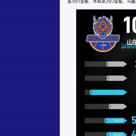
嘉3分1篮板、李斌卓2分2篮板、马鑫