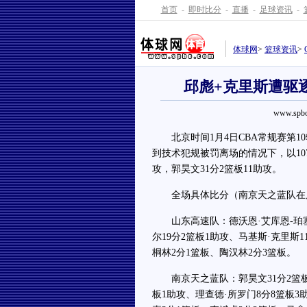
首页
-
即时比分
-
直播
-
足球资讯
-
体球网
>
篮球资讯
>
邱彪+克里斯遭驱逐
www.spbo
北京时间1月4日CBA常规赛第1
到技术犯规被罚离场的情况下，以107
攻，郭昊文31分2篮板11助攻。
全场具体比分（南京天之蓝队在后）：19-
山东高速队：德沃恩·艾库恩-珀塞尔
尔19分2篮板1助攻、马基斯·克里斯1
桐林2分1篮板、陶汉林2分3篮板。
南京天之蓝队：郭昊文31分2篮板1
板1助攻、理查德·所罗门8分8篮板3