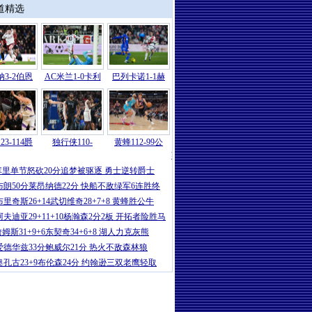
道精选
3-2伯恩
AC米兰1-0卡利
巴列卡诺1-1赫
23-114爵
独行侠110-
黄蜂112-99公
英超
|
英超-赖斯双响加布里埃尔送礼+破
库里单节怒砍20分追梦被驱逐 勇士逆转爵士
布朗50分莱昂纳德22分 快船不敌绿军6连胜终
布里奇斯26+14武切维奇28+7+8 黄蜂胜公牛
阿夫迪亚29+11+10杨瀚森2分2板 开拓者险胜马
姆斯31+9+6东契奇34+6+8 湖人力克灰熊
爱德华兹33分鲍威尔21分 热火不敌森林狼
奥孔古23+9布伦森24分 约翰逊三双老鹰轻取