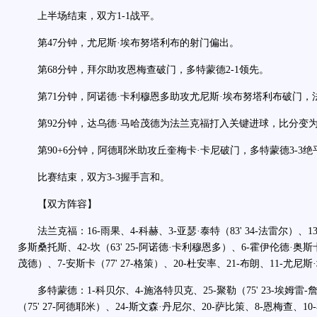
上半场结束，双方1-1战平。
第47分钟，尤尼斯·埃布努塔利布的射门偏出。
第68分钟，拜尔助攻恩梅查破门，多特蒙德2-1领先。
第71分钟，阿诺德·卡利穆恩多助攻尤尼斯·埃布努塔利布破门，法
第92分钟，达乌德·马哈茂德为法兰克福打入关键进球，比分变为3
第90+6分钟，阿德耶米助攻丘奎梅卡·卡尼破门，多特蒙德3-3绝
比赛结束，双方3-3握手言和。
【双方阵容】
法兰克福：16-雨果、4-科赫、3-亚瑟·泰特（83' 34-法雷尔）、1
多斯桑托斯、42-坎（63' 25-阿诺德·卡利穆恩多）、6-霍伊伦德·奥斯卡
茂德）、7-安斯卡（77' 27-格策）、20-杜安率、21-布朗、11-尤尼
多特蒙德：1-科贝尔、4-施洛特贝克、25-聚勒（75' 23-埃姆雷-詹
（75' 27-阿德耶米）、24-斯文森·丹尼尔、20-萨比策、8-恩梅查、10-