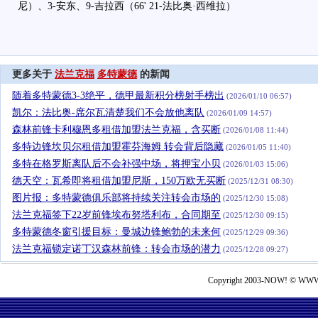
尼）、3-安东、9-吉拉西（66' 21-法比奥·西维拉）
更多关于
法兰克福
多特蒙德
的新闻
随着多特蒙德3-3绝平，德甲最新积分榜射手榜出
(2026/01/10 06:57)
凯尔：法比奥-席尔瓦清楚我们不会放他离队
(2026/01/09 14:57)
森林前锋卡利穆恩多租借加盟法兰克福，含买断
(2026/01/08 11:44)
多特边锋坎贝尔租借加盟霍芬海姆 转会背后隐藏
(2026/01/05 11:40)
多特在格罗斯离队后不会补强中场，将押宝小贝
(2026/01/03 15:06)
德天空：瓦希即将租借加盟尼斯，150万欧无买断
(2025/12/31 08:30)
图片报：多特蒙德俱乐部将持续关注转会市场的
(2025/12/30 15:08)
法兰克福签下22岁前锋埃布努塔利布，合同期至
(2025/12/30 09:15)
多特蒙德冬窗引援目标：曼城边锋鲍勃的未来何
(2025/12/29 09:36)
法兰克福锁定诺丁汉森林前锋：转会市场的潜力
(2025/12/28 09:27)
Copyright 2003-NOW! © WWW