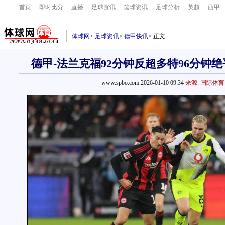
首页
-
即时比分
-
直播
-
足球资讯
-
篮球资讯
-
足球分析
-
英超
-
西甲
-
体球网
>
足球资讯
>
德甲快讯
> 正文
德甲-法兰克福92分钟反超多特96分钟绝平
www.spbo.com 2026-01-10 09:34
来源: 国际体育