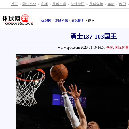
首页
-
即时比分
-
直播
-
足球资讯
-
篮球资讯
-
足球分析
-
英超
-
西甲
-
体球网
>
篮球资讯
>
篮球图片
> 正文
勇士137-103国王
www.spbo.com 2026-01-10 16:57
来源: 国际体育