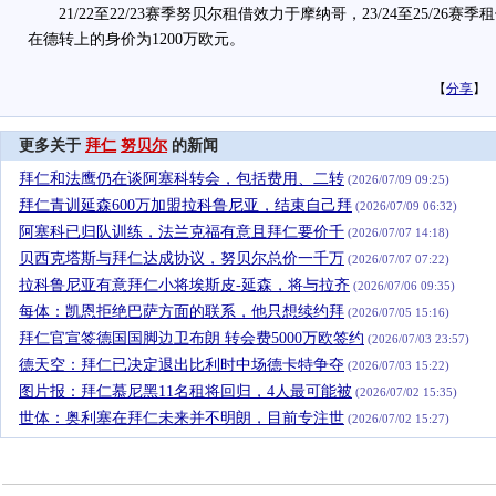
21/22至22/23赛季努贝尔租借效力于摩纳哥，23/24至25/26
在德转上的身价为1200万欧元。
【
分享
】
更多关于
拜仁
努贝尔
的新闻
拜仁和法鹰仍在谈阿塞科转会，包括费用、二转
(2026/07/09 09:25)
拜仁青训延森600万加盟拉科鲁尼亚，结束自己拜
(2026/07/09 06:32)
阿塞科已归队训练，法兰克福有意且拜仁要价千
(2026/07/07 14:18)
贝西克塔斯与拜仁达成协议，努贝尔总价一千万
(2026/07/07 07:22)
拉科鲁尼亚有意拜仁小将埃斯皮-延森，将与拉齐
(2026/07/06 09:35)
每体：凯恩拒绝巴萨方面的联系，他只想续约拜
(2026/07/05 15:16)
拜仁官宣签德国国脚边卫布朗 转会费5000万欧签约
(2026/07/03 23:57)
德天空：拜仁已决定退出比利时中场德卡特争夺
(2026/07/03 15:22)
图片报：拜仁慕尼黑11名租将回归，4人最可能被
(2026/07/02 15:35)
世体：奥利塞在拜仁未来并不明朗，目前专注世
(2026/07/02 15:27)