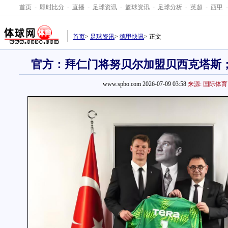
首页
-
即时比分
-
直播
-
足球资讯
-
篮球资讯
-
足球分析
-
英超
-
西甲
-
首页
>
足球资讯
>
德甲快讯
> 正文
官方：拜仁门将努贝尔加盟贝西克塔斯；总
www.spbo.com 2026-07-09 03:58
来源: 国际体育