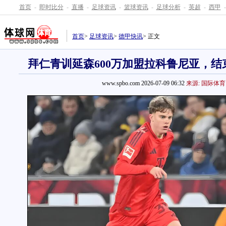
首页
-
即时比分
-
直播
-
足球资讯
-
篮球资讯
-
足球分析
-
英超
-
西甲
-
首页
>
足球资讯
>
德甲快讯
> 正文
拜仁青训延森600万加盟拉科鲁尼亚，
www.spbo.com 2026-07-09 06:32
来源: 国际体育