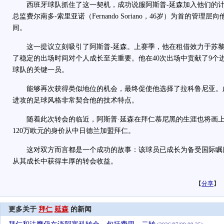
西班牙球队抓住了这一契机，成功说服阿斯普-延森加入他们的计
总监费尔南多-索里亚诺（Fernando Soriano，46岁）为首的管
间。
这一提议立刻吸引了阿斯普-延森。上赛季，他在租借效力于苏黎
了稳定的出场时间对个人成长至关重要。他在40次出场中贡献了9个
球队的关键一员。
能够再次获得类似地位的机会，最终促使他选择了拉科鲁尼亚。
进攻的足球风格非常契合他的技术特点。
随着此次转会的临近，阿斯普·延森在拜仁慕尼黑的生涯也将画上句
120万欧元的身价从中日德兰加盟拜仁。
这对双方而言都是一个成功的故事：该球员已成长为备受国际瞩
从其成长中获得丰厚的转会收益。
【
分享
】
更多关于
拜仁
延森
的新闻