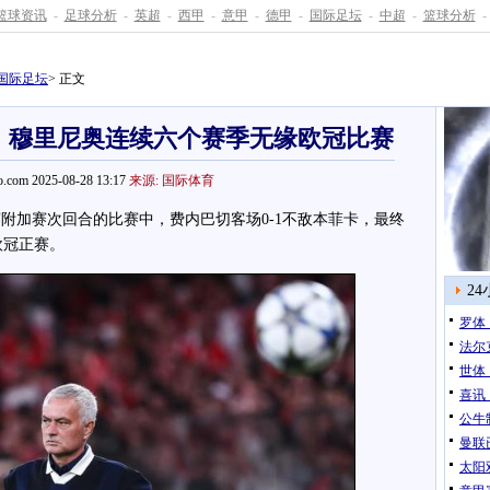
篮球资讯
-
足球分析
-
英超
-
西甲
-
意甲
-
德甲
-
国际足坛
-
中超
-
篮球分析
-
国际足坛
> 正文
，穆里尼奥连续六个赛季无缘欧冠比赛
.com 2025-08-28 13:17
来源: 国际体育
附加赛次回合的比赛中，费内巴切客场0-1不敌本菲卡，最终
欧冠正赛。
2
罗体
法尔
世体
喜讯
公牛
曼联
太阳双