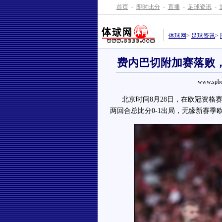
首页
-
即时比分
-
直播
-
足球资讯
-
体球网
>
足球资讯
>
费内巴切附加赛落败
www.spbo
北京时间8月28日，在欧冠资格赛
两回合总比分0-1出局，无缘新赛季