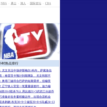
NBA
-
勇士
-
湖人
-
国际篮坛
-
CBA
4小时热点排行
：尤文关注中场伊斯梅尔-科内，萨索洛估
克：格雷茨卡预计到期离队，尤文和那不
：奥塔门迪符合巴萨的短期需求，但穆里
！辽宁铁人官宣一笔重量级签约，迪力穆
制胜10-0双杀76人 恩比德31+5武切三分超乔
已准备好在冬窗积极运作，出现合适机会
杀鹈鹕 布克30+9+5 锡安20+8+6马威24+13