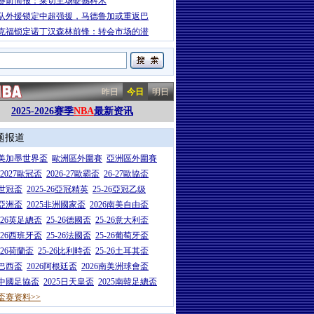
赛前简报：莱切主场硬撼科木
队外援锁定中超强援，马德鲁加或重返巴
克福锁定诺丁汉森林前锋：转会市场的潜
昨日
今日
明日
2025-2026赛季
NBA
最新资讯
题报道
26美加墨世界盃
歐洲區外圍賽
亞洲區外圍賽
6-2027歐冠盃
2026-27歐霸盃
26-27歐協盃
5世冠盃
2025-26亞冠精英
25-26亞冠乙级
7亞洲盃
2025非洲國家盃
2026南美自由盃
5-26英足總盃
25-26德國盃
25-26意大利盃
5-26西班牙盃
25-26法國盃
25-26葡萄牙盃
5-26荷蘭盃
25-26比利時盃
25-26土耳其盃
6巴西盃
2026阿根廷盃
2026南美洲球會盃
6中國足協盃
2025日天皇盃
2025南韓足總盃
盃赛资料>>