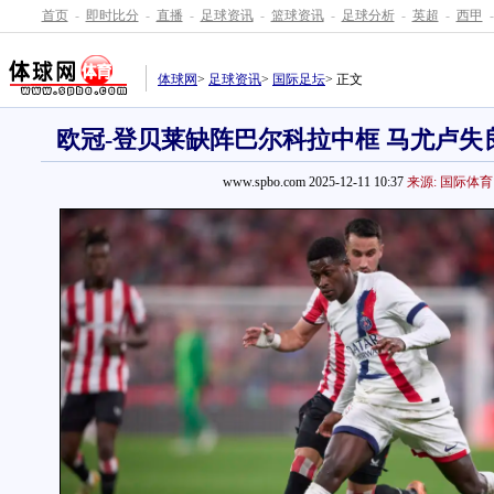
首页
-
即时比分
-
直播
-
足球资讯
-
篮球资讯
-
足球分析
-
英超
-
西甲
-
体球网
>
足球资讯
>
国际足坛
> 正文
欧冠-登贝莱缺阵巴尔科拉中框 马尤卢失良
www.spbo.com 2025-12-11 10:37
来源: 国际体育