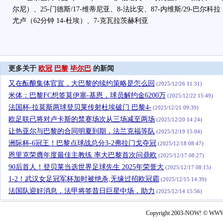
尔尼）、25-门德斯/17-维蒂尼亚、8-法比安、87-内维斯/29-巴尔科拉
尤卢（62分钟 14-杜埃）、7-克瓦拉茨赫利亚
更多关于
欧冠
巴黎
毕尔巴
的新闻
又在酝酿集体官宣，大巴黎的续约策略是怎么回
(2025/12/26 11:31)
米体：巴黎FC想签莫伊塞-基恩，球员解约金6200万
(2025/12/22 15:49)
法国杯-拉莫斯两球登贝莱传射杜埃破门 巴黎4-
(2025/12/21 09:39)
欧足联已将对卢卡斯的禁赛场次从三场减至两场
(2025/12/20 14:24)
让热亚尔与巴黎的合同明夏到期，法兰克福等队
(2025/12/19 15:04)
洲际杯-6冠王！巴黎点球战总分3-2弗拉门戈夺冠
(2025/12/18 08:47)
恩里克荣膺年度最佳主教练 率大巴黎首次问鼎欧
(2025/12/17 08:27)
90后首人！登贝莱当选世界足球先生 2025年荣誉大
(2025/12/17 08:15)
1-2！武汉女足冠军杯加时被绝杀,无缘过招欧冠霸
(2025/12/15 14:39)
法国队迎好消息，法甲将签昔日巨星中场，助力
(2025/12/14 15:56)
Copyright 2003-NOW! © WWW