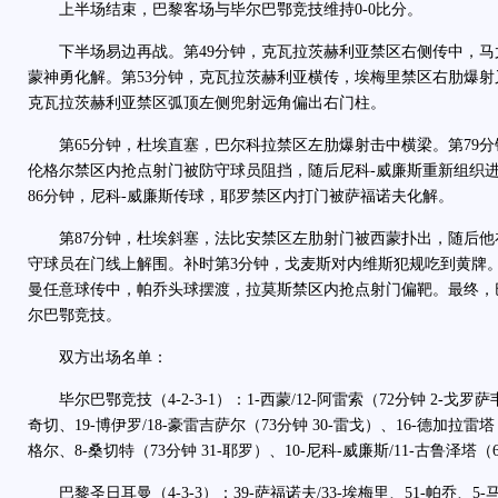
上半场结束，巴黎客场与毕尔巴鄂竞技维持0-0比分。
下半场易边再战。第49分钟，克瓦拉茨赫利亚禁区右侧传中，马
蒙神勇化解。第53分钟，克瓦拉茨赫利亚横传，埃梅里禁区右肋爆射
克瓦拉茨赫利亚禁区弧顶左侧兜射远角偏出右门柱。
第65分钟，杜埃直塞，巴尔科拉禁区左肋爆射击中横梁。第79分
伦格尔禁区内抢点射门被防守球员阻挡，随后尼科-威廉斯重新组织
86分钟，尼科-威廉斯传球，耶罗禁区内打门被萨福诺夫化解。
第87分钟，杜埃斜塞，法比安禁区左肋射门被西蒙扑出，随后他
守球员在门线上解围。补时第3分钟，戈麦斯对内维斯犯规吃到黄牌
曼任意球传中，帕乔头球摆渡，拉莫斯禁区内抢点射门偏靶。最终，巴
尔巴鄂竞技。
双方出场名单：
毕尔巴鄂竞技（4-2-3-1）：1-西蒙/12-阿雷索（72分钟 2-戈罗萨
奇切、19-博伊罗/18-豪雷吉萨尔（73分钟 30-雷戈）、16-德加拉雷塔（
格尔、8-桑切特（73分钟 31-耶罗）、10-尼科-威廉斯/11-古鲁泽塔（6
巴黎圣日耳曼（4-3-3）：39-萨福诺夫/33-埃梅里、51-帕乔、5-