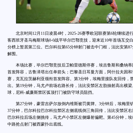
北京时间12月11日凌晨4时，2025-26赛季欧冠联赛第6轮继续
客西班牙圣马梅斯球场0-0战平毕尔巴鄂竞技，迎来近10年首场互交
分榜上暂居第三位。巴尔科拉第65分钟射门被击中门框，法比安第8
解围。
本场比赛，毕尔巴鄂竞技后卫帕雷德斯停赛，埃吉鲁斯和桑纳蒂因
首发阵容，古鲁泽塔出任单箭头；巴黎圣日耳曼方面，阿什拉夫因和
赛，克瓦拉茨赫利亚领衔首发阵容。第3分钟，埃梅里接队友回传，
出。第19分钟，马尤卢前场右路长传，法比安禁区左肋抽射高出横梁
球，尼科-威廉斯禁区弧顶打门被防守球员阻挡。
第27分钟，豪雷吉萨尔放倒内维斯被罚黄牌。3分钟后，埃梅里
37分钟，巴尔科拉巴尔科拉禁区左侧底线倒三角回传，法比安禁区右
巴尔科拉后场左侧挑传，马尤卢小禁区左侧爆射偏靶。第45分钟，
中路抢点射门被西蒙扑出底线。