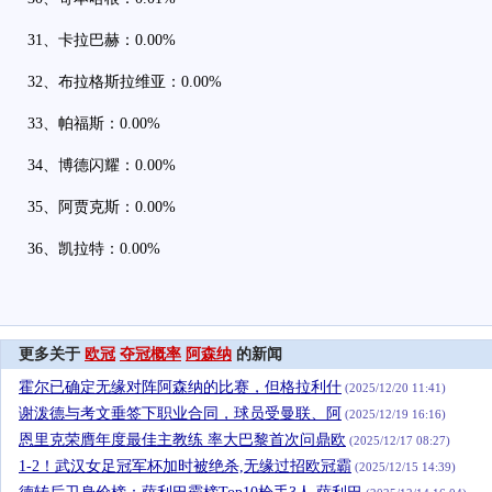
31、卡拉巴赫：0.00%
32、布拉格斯拉维亚：0.00%
33、帕福斯：0.00%
34、博德闪耀：0.00%
35、阿贾克斯：0.00%
36、凯拉特：0.00%
更多关于
欧冠
夺冠概率
阿森纳
的新闻
霍尔已确定无缘对阵阿森纳的比赛，但格拉利什
(2025/12/20 11:41)
谢泼德与考文垂签下职业合同，球员受曼联、阿
(2025/12/19 16:16)
恩里克荣膺年度最佳主教练 率大巴黎首次问鼎欧
(2025/12/17 08:27)
1-2！武汉女足冠军杯加时被绝杀,无缘过招欧冠霸
(2025/12/15 14:39)