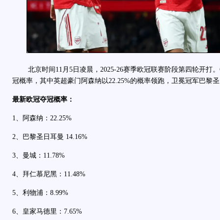
北京时间11月5日凌晨，2025-26赛季欧冠联赛阶段第四轮开打。
冠概率，其中英超豪门阿森纳以22.25%的概率领跑，卫冕冠军巴黎
最新欧冠夺冠概率：
1、阿森纳：22.25%
2、巴黎圣日耳曼 14.16%
3、曼城：11.78%
4、拜仁慕尼黑：11.48%
5、利物浦：8.99%
6、皇家马德里：7.65%