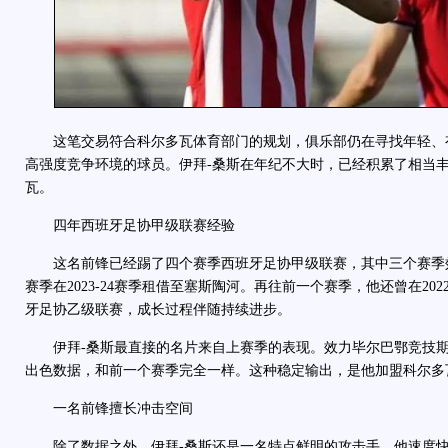
这笔交易符合科尔多瓦体育部门的规划，俱乐部仍在寻找年轻、
高强度竞争环境的球员。伊拜-桑斯在年纪不大时，已经积累了相当
瓦。
四年西班牙足协甲级联赛经验
这名前锋已经踢了四个赛季西班牙足协甲级联赛，其中三个赛季
赛季在2023-24赛季租借至塞斯陶河。再往前一个赛季，他还曾在202
牙足协乙级联赛，成长过程伴随持续进步。
伊拜-桑斯最直接的名片来自上赛季的表现。效力毕尔巴鄂竞技期间
出色数据，和前一个赛季完全一样。这种稳定输出，是他加盟科尔多
一名前锋擅长冲击空间
除了数据之外，伊拜-桑斯还是一名特点鲜明的攻击手。他速度快