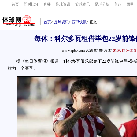
首页
-
即时比分
-
直播
-
足球资讯
-
篮球资讯
-
足球分析
-
英超
-
西甲
-
首页
>
足球资讯
>
西甲快讯
> 正文
每体：科尔多瓦租借毕包22岁前锋
www.spbo.com 2026-07-08 09:37
来源: 国际体育
据《每日体育报》报道，科尔多瓦俱乐部签下22岁前锋伊拜-桑
效力一个赛季。