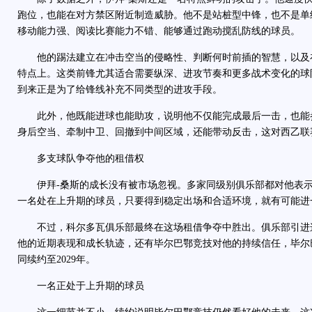
跑位，也能在对方禁区附近制造威胁。他不是站桩型中锋，也不是单
移动能力强、阅读比赛能力不错、能够通过跑动搅乱防线的球员。
他的踢法建立在冲击空当的侵略性、判断何时前插的智慧，以及
特点上。这类前锋尤其适合需要纵深、进攻节奏和更多战术变化的球
到来正是为了给锋线补充不同类型的进攻手段。
此外，他既能进球也能助攻，说明他不仅能完成最后一击，也能
身后空当、牵制中卫、回撤到中间区域，还能带动反击，这对西乙联
多支球队争夺他的租借权
伊拜-桑斯的成长没有被市场忽视。多家同级别俱乐部都对他表示
一名处在上升期的球员，只要得到稳定出场和合适环境，就有可能进
不过，科尔多瓦俱乐部最终在这场租借争夺中胜出。俱乐部引进
他的近期表现和成长轨迹，还有毕尔巴鄂竞技对他的持续信任，毕尔
同续约至2029年。
一名正处于上升期的球员