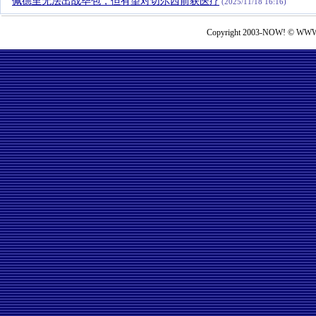
佩德里无法出战毕包，但有望对切尔西前获医疗
(2025/11/18 16:16)
Copyright 2003-NOW! © WWW