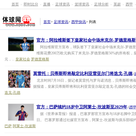
首页
-
即时比分
-
直播
-
足球资讯
-
篮球资讯
-
足球分析
-
英超
-
西甲
-
首页
>
足球资讯
>
西甲快讯
> 列表
官方：阿拉维斯签下皇家社会中场米克尔-罗德里格斯
阿拉维斯官方宣布，球队签下了皇家社会中场米克尔-罗德里格
维斯花费200万欧元购买了米克尔-罗德里格斯50%的所有权，
元，...
皇家社会
罗德里格斯
莫雷托：贝蒂斯即将敲定比利亚雷亚尔门将迭戈-孔德
/
北京时间7月16日，据记者莫雷托与罗马诺消息，贝蒂斯即将敲
据报道，皇家贝蒂斯即将和比利亚雷亚尔敲定迭戈-孔德的转会交易
迭戈-孔德
官方：巴萨续约18岁中卫阿莱士-坎波斯至2029年
/
西
据《世界体育报》报道，巴塞罗那官方宣布与18岁右脚中卫阿莱士
日。 巴塞罗那通过社媒官方宣布，阿莱士-坎波斯与俱乐部续约至2
巴萨
阿莱士-坎波斯