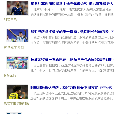
曝奥利塞想加盟皇马！姆巴佩做说客 维尼修斯或走人
北京时间7月17日，继昨日法媒报道奥利塞有意加盟皇马后
确认奥利塞自身的确有这一意愿！ 根据《队报》报道，奥利塞私
利塞
皇马
加盟巴萨是罗梅罗的第一选择，热刺标价5000万欧
/
西
跟进《每日体育报》的最新报道，罗梅罗希望加盟巴萨，但
据报道，罗梅罗的转会传闻愈演愈烈，他强悍的对抗能力与防守
萨
罗梅罗
热刺
拉波尔特被推荐给巴萨，球员与毕包合同2028年到期
/
据世界体育报报道，拉波尔特近期被推荐给巴塞罗那，但转会
几个小时又一位与巴塞罗那联系在一起的中后卫。据记者维克托-
拉波尔特
阿德耶米抵达巴萨，2200万欧转会下周官宣
/
西甲快讯
卡里姆阿德耶米已正式抵达巴塞罗那，即将完成从多特蒙德
这位24岁的德国国脚于周三下午降落在巴塞罗那埃尔普拉特机场，他
巴塞罗那
阿德耶米