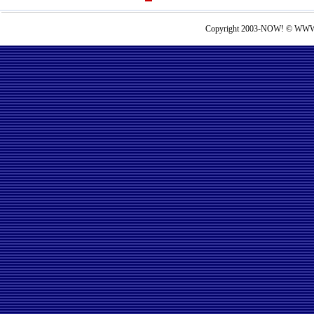
Copyright 2003-NOW! © WWW