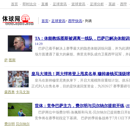
首页
-
即时比分
-
直播
-
足球资讯
-
篮球资讯
-
足球分析
-
英超
-
西甲
-
首页
>
足球资讯
>
西甲快讯
> 列表
TA：体能教练图斯被调离一线队，巴萨已解决体能训
14:29
巴萨已着手解决上赛季最大的隐患体能训练问题，并为此调整
场方面遭遇了最大的麻烦。弗里克率队成功卫冕西甲冠军，并赢得西班
萨
图斯
皇马大清洗！两大悍将登上甩卖名单 穆帅凑钱买顶级
皇马在新帅穆里尼奥执掌下，开启大规模阵容重组计划。俱乐
正式列入出售名单，目的是快速回笼资金，为2026/27 赛季重磅
森西奥
卡马文加
世体：竞争巴萨主力，费尔明与贝尔纳尔提前开练
/
西
巴萨两位中场费尔明-洛佩斯和马克-贝尔纳尔已提前数日开
竞争将在赛季初段定下基调。 巴萨的季前备战将于7月13日下周
费尔明
贝尔纳尔