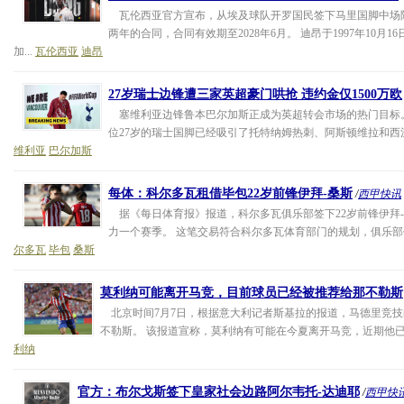
瓦伦西亚官方宣布，从埃及球队开罗国民签下马里国脚中场阿
两年的合同，合同有效期至2028年6月。 迪昂于1997年10月1
加...
瓦伦西亚
迪昂
27岁瑞士边锋遭三家英超豪门哄抢 违约金仅1500万欧
塞维利亚边锋鲁本巴尔加斯正成为英超转会市场的热门目标
位27岁的瑞士国脚已经吸引了托特纳姆热刺、阿斯顿维拉和西汉
维利亚
巴尔加斯
每体：科尔多瓦租借毕包22岁前锋伊拜-桑斯
/
西甲快讯
据《每日体育报》报道，科尔多瓦俱乐部签下22岁前锋伊拜
力一个赛季。 这笔交易符合科尔多瓦体育部门的规划，俱乐部仍
尔多瓦
毕包
桑斯
莫利纳可能离开马竞，目前球员已经被推荐给那不勒斯
北京时间7月7日，根据意大利记者斯基拉的报道，马德里竞技
不勒斯。 该报道宣称，莫利纳有可能在今夏离开马竞，近期他已经
利纳
官方：布尔戈斯签下皇家社会边路阿尔韦托-达迪耶
/
西甲快