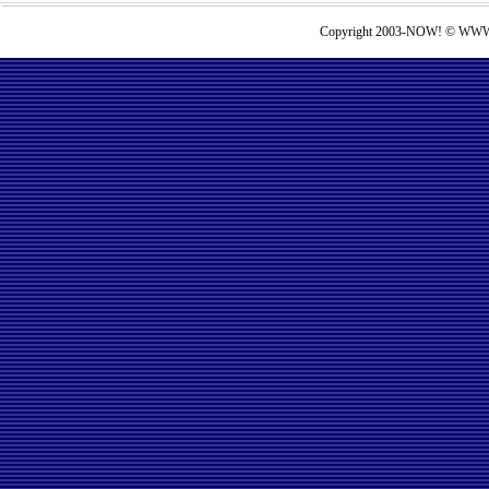
Copyright 2003-NOW! © WWW