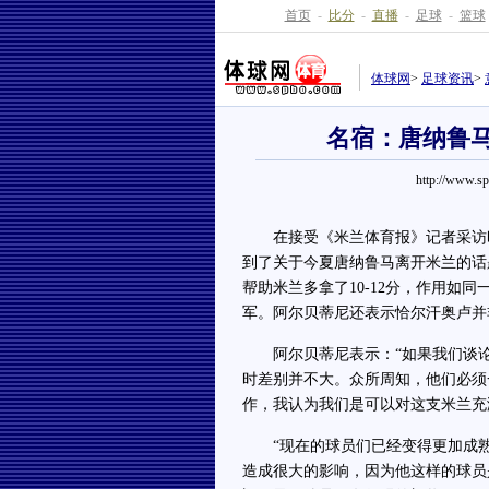
首页
-
比分
-
直播
-
足球
-
篮球
体球网
>
足球资讯
>
名宿：唐纳鲁马
http://www.s
在接受《米兰体育报》记者采访时
到了关于今夏唐纳鲁马离开米兰的话
帮助米兰多拿了10-12分，作用如
军。阿尔贝蒂尼还表示恰尔汗奥卢并
阿尔贝蒂尼表示：“如果我们谈论
时差别并不大。众所周知，他们必须
作，我认为我们是可以对这支米兰充
“现在的球员们已经变得更加成熟
造成很大的影响，因为他这样的球员