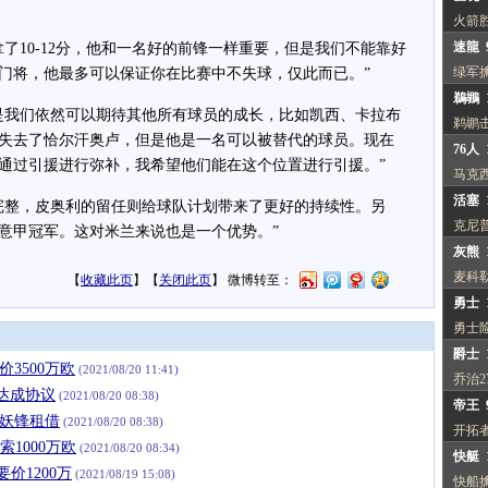
火箭
速龍 
10-12分，他和一名好的前锋一样重要，但是我们不能靠好
绿军
门将，他最多可以保证你在比赛中不失球，仅此而已。”
鵜鶘 1
我们依然可以期待其他所有球员的成长，比如凯西、卡拉布
鹈鹕
失去了恰尔汗奥卢，但是他是一名可以被替代的球员。现在
76人 
通过引援进行弥补，我希望他们能在这个位置进行引援。”
马克西
活塞 1
整，皮奥利的留任则给球队计划带来了更好的持续性。另
克尼普
意甲冠军。这对米兰来说也是一个优势。”
灰熊 1
麦科
【
收藏此页
】【
关闭此页
】 微博转至：
勇士 1
勇士
爵士 1
3500万欧
(2021/08/20 11:41)
乔治2
达成协议
(2021/08/20 08:38)
帝王 
谈妖锋租借
(2021/08/20 08:38)
开拓
索1000万欧
(2021/08/20 08:34)
快艇 1
价1200万
(2021/08/19 15:08)
快船