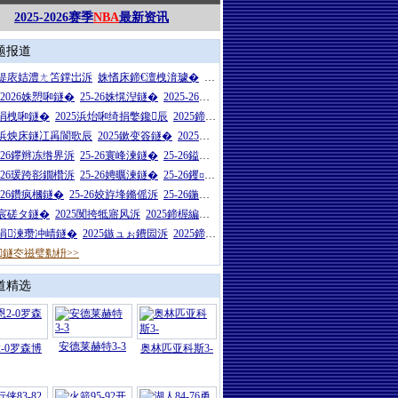
2025-2026赛季
NBA
最新资讯
题报道
26缇庡姞澧ㄤ笘鐣岀泝
姝愭床鍗€澶栧湇璩�
浜炴床鍗€澶栧湇璩�
5-2026姝愬啝鐩�
25-26姝愰湼鐩�
2025-26姝愭渻鐩�
5涓栧啝鐩�
2025浜炲啝绮捐嫳鑱辰
2025鍗楃編鑷敱鐩�
27浜炴床鐩冮爯閬歌辰
2025鏉变簽鐩�
2025闈炴床鍦嬪鐩�
5-26鑻辫冻绺界泝
25-26寰峰湅鐩�
25-26鎰忓ぇ鍒╃泝
5-26瑗跨彮鐗欑泝
25-26娉曞湅鐩�
25-26钁¤悇鐗欑泝
5-26鑽疯槶鐩�
25-26姣斿埄鏅傜泝
25-26鍦熻€冲叾鐩�
5宸磋タ鐩�
2025闃挎牴寤风泝
2025鍗楃編娲茬悆鏈冪泝
25涓湅瓒冲崝鐩�
2025鏃ュぉ鐨囩泝
2025鍗楅煋瓒崇附鐩�
鐩冭禌璧勬枡>>
道精选
安德莱赫特3-3
-0罗森博
奥林匹亚科斯3-