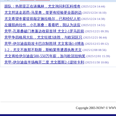
跟队：热那亚正在谈佩林，尤文询问利瓦科维奇
(2025/12/24 14:44)
尤文想送走若昂-马里奥，签更有经验更全面的边
(2025/12/24 16:10)
尤文希望冬窗提前敲定施拉格尔，已和经纪人初
(2025/12/24 14:38)
左腿肌肉拉伤，小孔塞桑：看看吧，我认为这应
(2025/12/21 14:51)
意甲-孔塞桑破门奥蓬达收获首球 尤文2-1罗马距前
(2025/12/21 09:39)
意甲争四格局大乱，尤文狂揽3连胜，与欧冠区只
(2025/12/21 06:44)
意甲-伊尔迪兹助攻卡巴尔制胜球 尤文客场1-0博洛
(2025/12/15 09:12)
1-2，尤文不敌那不勒斯，斯帕莱蒂遭遇执教尤文
(2025/12/08 08:56)
尤文将给伊尔迪兹500-550万年薪，加与欧冠挂钩奖
(2025/12/01 15:39)
意甲-伊尔迪兹半场梅开二度 尤文图斯2-1逆转卡利
(2025/11/30 10:06)
Copyright 2003-NOW! © WWW