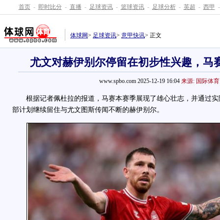
首页
-
即时比分
-
直播
-
足球资讯
-
篮球资讯
-
足球分析
-
英超
-
西甲
-
体球网
>
足球资讯
>
意甲快讯
> 正文
尤文对赫伊别尔停留在初步性兴趣，马
www.spbo.com 2025-12-19 16:04
来源: 国际体育
根据记者佩杜拉的报道，马赛本赛季展现了雄心壮志，并通过实
部计划继续留住与尤文图斯传闻不断的赫伊别尔。