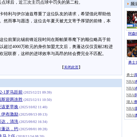
丢点球后，近三次主罚点球中罚失的第二粒。
频
特利与伊尔迪兹尊重了这位队友的请求，希望借此帮助他
。然而事与愿违，这位去年夏天被尤文寄予厚望的前锋，本
阿森纳
位前莱比锡前锋近段时间在斯帕莱蒂麾下的顺位略高于前
超过4000万欧元的身价加盟尤文后，奥蓬达仅仅贡献2粒进
自欧冠联赛，这样的进球效率与高昂的转会费完全不匹配。
勇士1
【
关闭此页
】
勇士
|
NBA
|
NBA
|
2-1罗马距前
(2025/12/21 09:39)
NBA
|
帕福斯迎两连胜
(2025/12/11 10:50)
湖人
|
詹
应该更早换
(2025/10/02 11:40)
NBA
|
，伊布激励
(2025/09/13 09:13)
NBA
|
彭达，清洗
(2025/09/02 16:34)
奥蓬达，约
(2025/09/01 09:28)
走马上任
(2018/11/14 08:20)