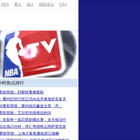
NBA
-
勇士
-
湖人
-
国际篮坛
-
CBA
4小时热点排行
赛前简报：列斯联隻揪曼联
：费内巴切已经正式向拉齐奥报价贡多齐
杯赛前简报：塞内加尔赢波太简「丹」
赛前简报：艾尔切无惧维拉利尔
：东契奇一直忍受剧痛比赛，全天候治疗
仅出场23分钟，拜仁考虑终止阿萨雷在富
A赛前简报：上海大鲨鱼鏖战浙江雄狮