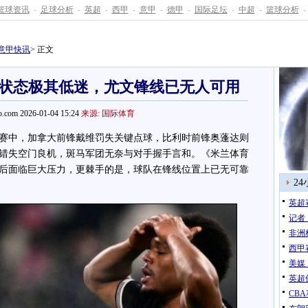
篮球资讯
-
足球分析
-
英超
-
西甲
-
意甲
-
德甲
-
国际足坛
-
中超
-
篮球分析
-
意甲快讯
> 正文
状态极其低迷，尤文锋线已无人可用
.com 2026-01-04 15:24
来源: 国际体育
中，加拿大前锋戴维罚失关键点球，比利时前锋奥蓬达则
错失空门良机，斑马军团无奈与对手握手言和。《米兰体育
后面临巨大压力，更棘手的是，球队在锋线位置上已无可靠
2
英超
记者
非洲
西甲
美媒
英超
CB