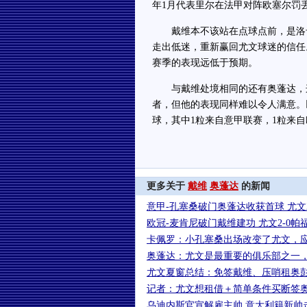
年1月代表里尔在法甲对阵欧塞尔罚
戴维本不该站在点球点前，是洛卡
走出低迷，重新赢回尤文球迷的信任
赛季的表现远低于预期。
与戴维处境相同的还有奥蓬达，这
者，但他的表现同样难以令人满意。以
球，其中1粒来自意甲联赛，1粒来
更多关于
戴维
奥蓬达
的新闻
意甲-孔塞桑破门奥蓬达收获首球 尤文
欧冠-麦肯尼破门戴维建功 尤文2-0
卡佩罗：小孔塞桑出场改变了尤文，
奥蓬达：尤文是最重要的俱乐部之一
尤文夏窗总结：免签戴维、压哨租奥
记者：尤文想租借＋简单条件买断签
乌迪内斯官宣解雇主帅 意大利籍新帅