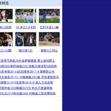
道精选
3-2伯恩
AC米兰1-0卡利
巴列卡诺1-1赫
23-114爵
独行侠110-
黄蜂112-99公
英超
|
英超-赖斯双响加布里埃尔送礼+破
库里单节怒砍20分追梦被驱逐 勇士逆转爵士
布朗50分莱昂纳德22分 快船不敌绿军6连胜终
布里奇斯26+14武切维奇28+7+8 黄蜂胜公牛
阿夫迪亚29+11+10杨瀚森2分2板 开拓者险胜马
姆斯31+9+6东契奇34+6+8 湖人力克灰熊
爱德华兹33分鲍威尔21分 热火不敌森林狼
奥孔古23+9布伦森24分 约翰逊三双老鹰轻取