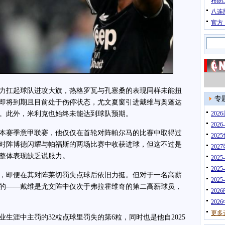
布朗
八连
官方
扛起球队进攻大旗，热格罗瓦与孔塞桑的表现同样未能扭
专
即将到期且目前处于伤停状态，尤文夏窗引进戴维与奥蓬达
。此外，米利克也始终未能达到球队预期。
20
202
赛季意甲联赛，他仅仅在首轮对阵帕尔马的比赛中取得过
202
对阵博德闪耀与帕福斯的两场比赛中收获进球，但这不过是
202
整体表现缺乏说服力。
202
202
即便在其对阵莱切罚失点球后依旧力挺。但对于一名高薪
202
的——戴维是尤文阵中仅次于弗拉霍维奇的第二高薪球员，
202
202
更多
涯中主罚的32粒点球里罚失的第6粒，同时也是他自2025