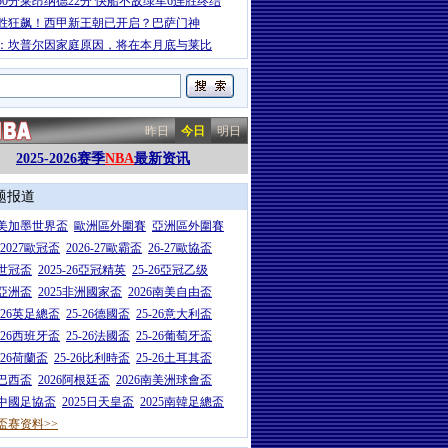
50分莱昂纳德22分 快船不敌绿军6连胜终结
胜狂飙！西甲新王朝已开启？巴萨门神
：坎普尔因家庭原因，将在本月底与莱比
昨日
今日
明日
2025-2026赛季
NBA
最新资讯
题报道
26美加墨世界盃
歐洲區外圍賽
亞洲區外圍賽
6-2027歐冠盃
2026-27歐霸盃
26-27歐協盃
5世冠盃
2025-26亞冠精英
25-26亞冠乙级
7亞洲盃
2025非洲國家盃
2026南美自由盃
5-26英足總盃
25-26德國盃
25-26意大利盃
5-26西班牙盃
25-26法國盃
25-26葡萄牙盃
5-26荷蘭盃
25-26比利時盃
25-26土耳其盃
6巴西盃
2026阿根廷盃
2026南美洲球會盃
6中國足協盃
2025日天皇盃
2025南韓足總盃
盃赛资料>>