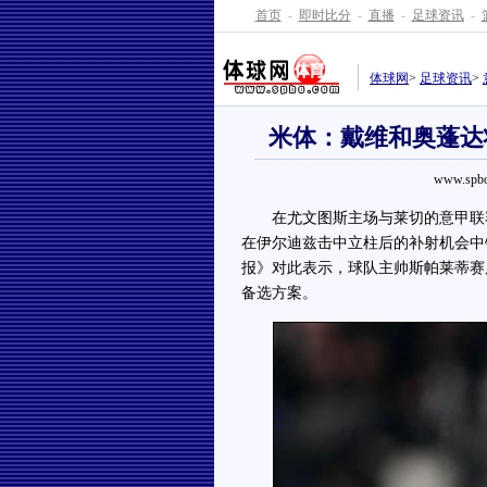
首页
-
即时比分
-
直播
-
足球资讯
-
体球网
>
足球资讯
>
米体：戴维和奥蓬达
www.spbo
在尤文图斯主场与莱切的意甲联赛
在伊尔迪兹击中立柱后的补射机会中
报》对此表示，球队主帅斯帕莱蒂赛
备选方案。