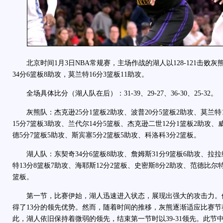
北京时间1月3日NBA常规赛，主场作战的湖人以128-121击败灰
34分6篮板8助攻，莫兰特16分3篮板11助攻。
全场具体比分（湖人队在后）：31-39、29-27、36-30、25-32。
灰熊队：杰克逊25分1篮板2助攻、波普20分5篮板2助攻、莫兰特1
15分7篮板3助攻、兰代尔14分5篮板、杰克逊二世12分1篮板2助攻、
德5分7篮板5助攻、斯宾塞5分2篮板5助攻、科洛科3分2篮板。
湖人队：东契奇34分6篮板8助攻、詹姆斯31分9篮板6助攻、拉拉维
特13分8篮板7助攻、海耶斯12分2篮板、史密斯8分2助攻、范德比尔特
篮板。
第一节，比赛伊始，湖人迅速进入状态，展现出强大的攻击力。
得了13分的领先优势。然而，随着时间的推移，灰熊逐渐适应比赛
此，湖人依旧保持着微弱的领先，结束第一节时以39-31领先。此节