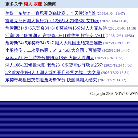
更多关于
湖人
灰熊
的新闻
美媒：东契奇一直忍受剧痛比赛，全天候治疗维
(2026/01/04 11:47)
雷迪克批评湖人执行力：12次战术跑错8次 艾顿没
(2026/01/04 11:40)
詹姆斯31+9+6东契奇34+6+8 莫兰特16分湖人力克灰熊
(2026/01/03 14:16)
活塞128-106擒湖人 东契奇30+11难救主 坎宁安27+11
(2025/12/31 15:56)
詹姆斯24+5东契奇34+5+7 湖人大胜国王结束三连败
(2025/12/29 13:19)
小腿拉伤，二次受伤啊，5年2.46亿大合同，可能要
(2025/12/26 14:40)
圣诞大战-杜兰特25分詹姆斯18分 火箭大胜湖人
(2025/12/26 11:38)
湖人108-132惨败太阳 老詹23+6东契奇缺阵狄龙25分
(2025/12/24 15:36)
5名首发伤停4人！湖人或将开启验货之战，大交易
(2025/12/22 16:51)
东契奇与祖巴茨伤退詹姆斯36分 快船擒湖人结束
(2025/12/21 14:12)
Copyright 2003-NOW! © WWW