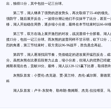
出，独得11分，其中包括一记三分球。
第二节，湖人继承了强势的进攻势头，再次取得了55-40的领先
强防守，随后展开反击，一波得分潮让他们不仅抹平了比分，甚至一
移，湖人开始稳住局势，逐步缩小分差，最终在本节结束时以66-60
第三节，双方在场上展开激烈的对攻，战况显得十分胶着。湖人
揽15分，包括一记三分球。而灰熊的波普同样不甘示弱，砍下12分
烈的角逐，第三节结束时，双方竟以96-96战平，胜负悬念再起。
第四节，湖人逐渐找回节奏，凭借稳定的进攻展开猛烈反击，成功
分。虽然灰熊在比赛后段努力止血，缩小分差，但湖人的优势已经建
姆斯表现出色，贡献10分。最终，湖人以128-121赢下比赛，取得胜
灰熊队首发：小贾伦-杰克逊、贾-莫兰特、杰伦-威尔斯、塞德里克
科
湖人队首发：卢卡-东契奇、勒布朗-詹姆斯、杰克-拉拉维亚、马库