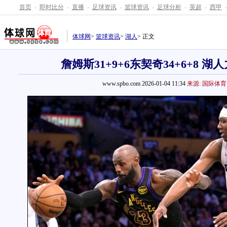
首页
-
即时比分
-
直播
-
足球资讯
-
篮球资讯
-
足球分析
-
英超
-
西甲
-
体球网
>
篮球资讯
>
湖人
> 正文
詹姆斯31+9+6东契奇34+6+8 湖
www.spbo.com 2026-01-04 11:34
来源: 国际体育