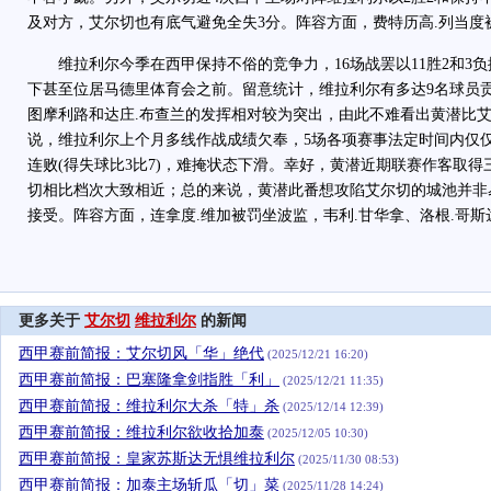
及对方，艾尔切也有底气避免全失3分。阵容方面，费特历高.列当度
维拉利尔今季在西甲保持不俗的竞争力，16场战罢以11胜2和3
下甚至位居马德里体育会之前。留意统计，维拉利尔有多达9名球员
图摩利路和达庄.布查兰的发挥相对较为突出，由此不难看出黄潜比
说，维拉利尔上个月多线作战成绩欠奉，5场各项赛事法定时间内仅
连败(得失球比3比7)，难掩状态下滑。幸好，黄潜近期联赛作客取
切相比档次大致相近；总的来说，黄潜此番想攻陷艾尔切的城池并非
接受。阵容方面，连拿度.维加被罚坐波监，韦利.甘华拿、洛根.哥
更多关于
艾尔切
维拉利尔
的新闻
西甲赛前简报：艾尔切风「华」绝代
(2025/12/21 16:20)
西甲赛前简报：巴塞隆拿剑指胜「利」
(2025/12/21 11:35)
西甲赛前简报：维拉利尔大杀「特」杀
(2025/12/14 12:39)
西甲赛前简报：维拉利尔欲收拾加泰
(2025/12/05 10:30)
西甲赛前简报：皇家苏斯达无惧维拉利尔
(2025/11/30 08:53)
西甲赛前简报：加泰主场斩瓜「切」菜
(2025/11/28 14:24)