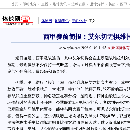
首页
-
即时比分
-
直播
-
足球资讯
-
篮球资讯
-
足球分析
-
英超
-
西甲
-
体球网
>
足球资讯
>
赛前分析
> 正文
西甲赛前简报：艾尔切无惧维
www.spbo.com 2026-01-03 11:15
来源: 国际体育
週日凌晨，西甲激战连场，其中艾尔切将会在主场迎战维拉利尔
预期，最近赢波不少保持士气旺盛，今铺面对实力不俗但状态呈下滑
底气守住底线，最起码和局拿1分。
今季西甲已进行了接近半程，虽然升班马艾尔切实力有限，其中在1
劲敌导致一胜难求就是一大体现，幸好他们凭藉开局7轮不败的高光
赛3战2胜重整旗鼓，排名稳定在积分榜中游附近，精神面貌还是令
场作战时的表现十分强硬，今季联赛9场主场5胜4和，考虑到另外2
巴塞隆拿与马德里体育会，能够与两大豪门媲美，可见艾尔切此等主
喜。值得一提的是，艾尔切联赛主场均场得失球比1.78比0.56，彰显
里拉等攻击手主场作战时明显比作客取得更多入球，球队近4场联赛主
不容小觑。另外，艾尔切近4次西甲主场对阵维拉利尔以2胜2和保持