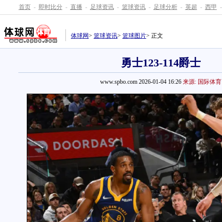
首页
-
即时比分
-
直播
-
足球资讯
-
篮球资讯
-
足球分析
-
英超
-
西甲
-
体球网
>
篮球资讯
>
篮球图片
> 正文
勇士123-114爵士
www.spbo.com 2026-01-04 16:26
来源: 国际体育