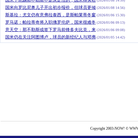
国米下轮踢那不勒斯不是决定性的；国米得买右
(2026/01/08 14:59)
国米向罗比尼奥儿子开出初步报价，但球员更倾
(2026/01/08 14:56)
斯基拉：尤文仍有意弗拉泰西，是斯帕莱蒂冬窗
(2026/01/06 15:30)
罗马诺：帕拉蒂奇将入职佛罗伦萨，国米很难冬
(2026/01/06 09:13)
意天空：那不勒斯或签下罗马前锋多夫比克，来
(2026/01/06 09:08)
国米仍在关注阿图博卢，球员的新经纪人与邓弗
(2026/01/05 14:42)
Copyright 2003-NOW! © WWW