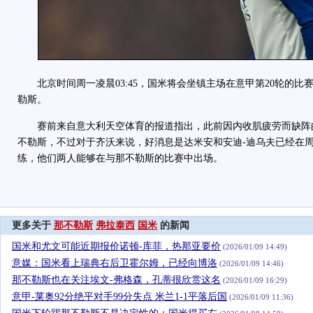
北京时间周一凌晨03:45，国米将会坐镇主场在意甲第20轮的比
勒斯。
赛前来自意大利天空体育的报道指出，此前因内收肌疲劳而缺阵
不勒斯，不过对于齐沃来说，好消息是达米安和安迪-迪乌夫已经在
练，他们两人能够在与那不勒斯的比赛中出场。
更多关于
那不勒斯
弗拉泰西
国米
的新闻
国米和尤文可能近期报价诺顿-库菲，热那亚要价
(2026/01/09 14:49)
意媒：国米看上瑞典右后卫霍尔姆，已经向博洛
(2026/01/09 14:46)
那不勒斯也在关注埃文-弗格森，孔蒂很欣赏这名
(2026/01/09 16:29)
意甲-莱奥92分绝平对手99分失点 米兰1-1平落后国
(2026/01/09 11:36)