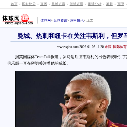
首页
-
即时比分
-
直播
-
足球资讯
-
篮球资讯
-
足球分析
-
英超
-
西甲
-
体球网
>
足球资讯
>
意甲快讯
> 正文
曼城、热刺和纽卡在关注韦斯利，但罗
www.spbo.com 2026-01-08 11:20
来源: 国际体育
据英国媒体TeamTalk报道，罗马边后卫韦斯利的出色表现吸引
俱乐部一直在密切关注着他的成长。