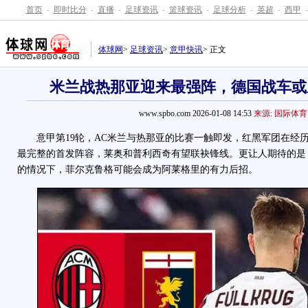
首页
-
即时比分
-
直播
-
足球资讯
-
篮球资讯
-
足球分析
-
英超
-
西甲
-
体球网
>
足球资讯
>
意甲快讯
> 正文
米兰战热那亚迎来最强阵，德国战车或
www.spbo.com 2026-01-08 14:53
来源: 国际体育
意甲第19轮，AC米兰与热那亚的比赛一触即发，红黑军团在经
最完整的首发阵容，莱奥和普利西奇有望联袂锋线。更让人期待的是
的情况下，菲尔克鲁格可能会成为阿莱格里的有力后招。