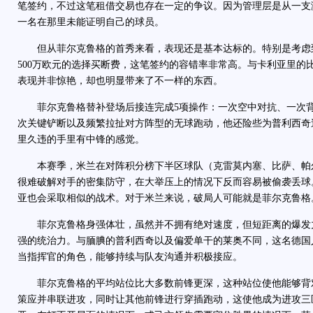
笔签约，不过这笔租借交易也存在一定的争议。因为管理层是从一支
一名在那里未能证明自己的球员。
但从菲尔克鲁格的首秀来看，表现还是基本达标的。特别是考虑到
500万欧元的选择买断费，这笔签约的容错率非常高。与卡利亚里的
表现并非惊艳，却也明显带来了不一样的东西。
菲尔克鲁格替补登场后接连完成5项操作：一次空中对抗、一次背
次关键铲断以及频繁拉扯对方阵型的无球跑动，他还险些为普利西奇
里久违的手里有中锋的感觉。
本赛季，米兰在对阵积分榜下半区球队（克雷莫内塞、比萨、帕
很难破解对手的密集防守，在大举压上的情况下反而容易被偷袭丢球
亚也会采取相似的战术。对于米兰来说，破局人可能就是菲尔克鲁格
菲尔克鲁格身强体壮，虽然并不拥有绝对速度，但短距离的爆发
强的统治力。与腼腆的普利西奇以及偏爱单干的莱奥不同，这名德国
当指挥官的角色，能够持续与队友沟通并积极接应。
菲尔克鲁格的平均站位比大多数前锋更深，这种站位使他能够背
策应并串联进攻，同时让其他前锋进行穿插跑动，这使他成为进攻三区