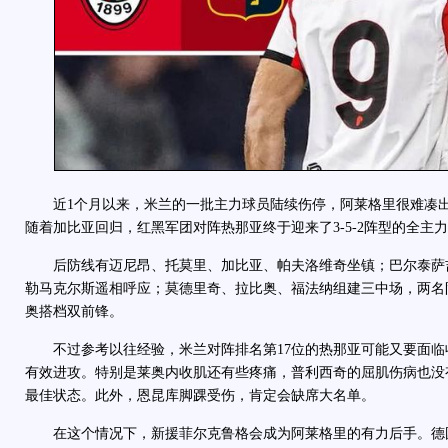
近1个月以来，米兰的一批主力球员陆续伤停，阿莱格里很难凑出
随着加比亚回归，红黑军团对阵热那亚终于迎来了3-5-2阵型的全主
后防线有迈尼昂、托莫里、加比亚、帕夫洛维奇坐镇；巴尔泰萨
勒马克尔斯遥相呼应；莫德里奇、拉比奥、福法纳组建三中场，两名
奥搭档双前锋。
不过参考以往经验，米兰对阵排名第17位的热那亚可能又要面临
有效进攻。特别是莱奥内收肌还有些疼痛，普利西奇的屈肌伤病也没
最佳状态。此外，恩昆库脚踝受伤，肯定会缺席大名单。
在这个情况下，新援菲尔克鲁格会成为阿莱格里的有力后手。德