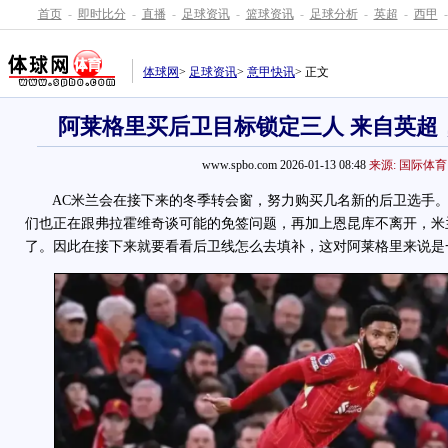
首页
-
即时比分
-
直播
-
足球资讯
-
篮球资讯
-
足球分析
-
英超
-
西甲
-
体球网
>
足球资讯
>
意甲快讯
> 正文
阿莱格里买后卫目标锁定三人 来自英超
www.spbo.com 2026-01-13 08:48
来源: 国际体育
AC米兰会在接下来的冬季转会窗，努力购买几名新的后卫选手。
们也正在跟弗拉霍维奇谈可能的免签问题，再加上恩昆库不离开，米
了。因此在接下来就要看看后卫线怎么去填补，这对阿莱格里来说是