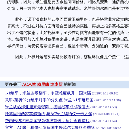
的球队，因此，米兰也想要去跟他问问价格。相比戈麦斯，迪萨西机
会窗，另一方面他本人也想去意甲试试水。米兰跟切尔西也是有过很
此外，诺丁汉森林的23岁巴西后卫穆里略，也是塔雷非常欣赏的
算高大，不过在对抗方面有着自己独特的属性，再加上很多英格兰赛
出了不错的状态，比如托莫里，至少在对抗方面能够有一定的优势，
本。如果可加入米兰对穆里略来讲，也是生涯升级豪门平台对他自己
界杯舞台，向安切洛蒂证实自己，也是个帮助。要知道的，安帅可就
因此，外界对这笔买卖是比较看好的，穆里略很像是个蛮牛，这
更多关于
AC米兰
穆里略
戈麦斯
的新闻
1-1绝平，米兰连场翻车，争冠难度飙升，国米隔
(2026/01/12 06:18)
意甲-莱奥92分绝平对手99分失点 米兰1-1平落后国
(2026/01/09 11:36)
米兰战热那亚迎来最强阵，德国战车或成破僵大
(2026/01/08 14:53)
托莫里拒两家英超邀约,与AC米兰续约仅一步之遥
(2026/01/08 11:21)
费内巴切将恩昆库视为锋线首选，预计会直接找
(2026/01/04 11:54)
官方：AC米兰租借32岁德国中锋菲尔克鲁格至季终
(2026/01/03 08:43)