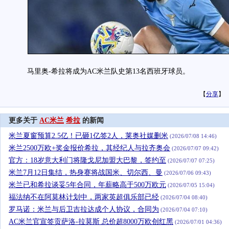
马里奥-希拉将成为AC米兰队史第13名西班牙球员。
【
分享
】
更多关于
AC米兰
希拉
的新闻
米兰夏窗预算2.5亿！已砸1亿签2人，莱奥社媒删米
(2026/07/08 14:46)
米兰2500万欧+奖金报价希拉，其经纪人与拉齐奥会
(2026/07/07 09:42)
官方：18岁意大利门将隆戈尼加盟大巴黎，签约至
(2026/07/07 07:25)
米兰7月12日集结，热身赛将战国米、切尔西、曼
(2026/07/06 09:43)
米兰已和希拉谈妥5年合同，年薪略高于500万欧元
(2026/07/05 15:04)
福法纳不在阿莫林计划中，两家英超俱乐部已经
(2026/07/04 08:40)
罗马诺：米兰与后卫吉拉达成个人协议，合同为
(2026/07/04 07:10)
AC米兰官宣签贡萨洛-拉莫斯 总价超8000万欧创红黑
(2026/07/01 04:36)