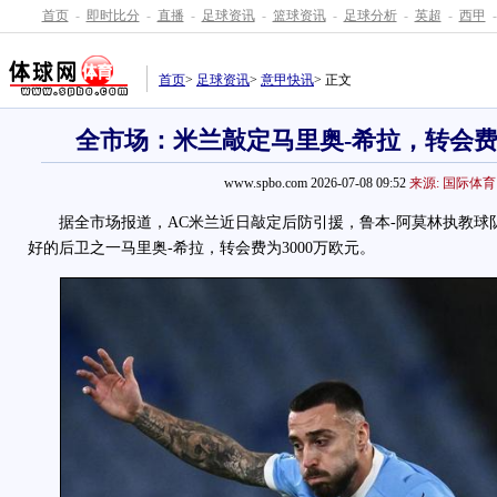
首页
-
即时比分
-
直播
-
足球资讯
-
篮球资讯
-
足球分析
-
英超
-
西甲
-
首页
>
足球资讯
>
意甲快讯
> 正文
全市场：米兰敲定马里奥-希拉，转会费为
www.spbo.com 2026-07-08 09:52
来源: 国际体育
据全市场报道，AC米兰近日敲定后防引援，鲁本-阿莫林执教球
好的后卫之一马里奥-希拉，转会费为3000万欧元。