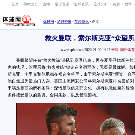
首页
-
即时比分
-
直播
-
足球资讯
-
篮球资讯
-
足球分析
-
英超
-
西甲
-
体球网
>
足球资讯
>
英超快讯
> 正文
救火曼联，索尔斯克亚“众望所
www.spbo.com 2026-01-09 14:27
来源: 国际体育
曼联希望任命“救火教练”带队到赛季结束，再在夏季寻找新主帅
患的状况，管理层将“救火教练”锁定在名宿群体，无疑是最优解。曾
斯克亚、卡里克和范尼都在候选名单里，由于索尔斯克亚“薪资、合同
他自然成为最热门人选。英国主流博彩公司将索尔斯克亚排名最前列
乎满足曼联的所有条件：深谙曼联俱乐部文化，拥有执教红魔的经验
条件接受曼联的薪资、合同条款，以及管理架构。