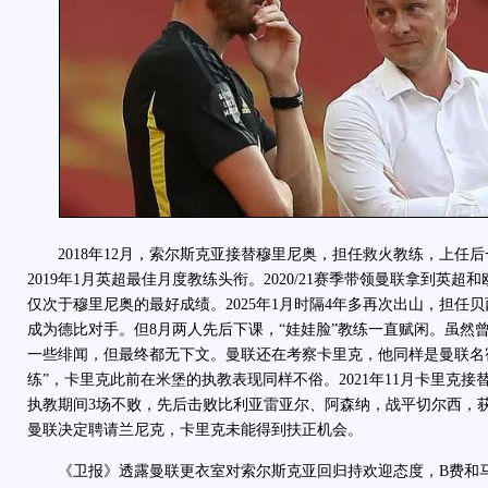
2018年12月，索尔斯克亚接替穆里尼奥，担任救火教练，上任后
2019年1月英超最佳月度教练头衔。2020/21赛季带领曼联拿到英
仅次于穆里尼奥的最好成绩。2025年1月时隔4年多再次出山，担任
成为德比对手。但8月两人先后下课，“娃娃脸”教练一直赋闲。虽然
一些绯闻，但最终都无下文。曼联还在考察卡里克，他同样是曼联名
练”，卡里克此前在米堡的执教表现同样不俗。2021年11月卡里克
执教期间3场不败，先后击败比利亚雷亚尔、阿森纳，战平切尔西，
曼联决定聘请兰尼克，卡里克未能得到扶正机会。
《卫报》透露曼联更衣室对索尔斯克亚回归持欢迎态度，B费和马