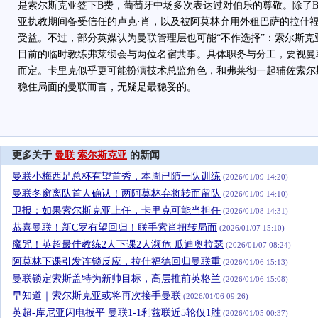
是索尔斯克亚签下B费，葡萄牙中场多次表达过对伯乐的尊敬。除了B费，
亚执教期间备受信任的卢克·肖，以及被阿莫林弃用外租巴萨的拉什
受益。不过，部分英媒认为曼联管理层也可能“不作选择”：索尔斯克
目前的临时教练弗莱彻会与两位名宿共事。具体职务与分工，要视曼联
而定。卡里克似乎更可能扮演技术总监角色，和弗莱彻一起辅佐索尔
稳住局面的曼联而言，无疑是最稳妥的。
更多关于
曼联
索尔斯克亚
的新闻
曼联小梅西足总杯有望首秀，本周已随一队训练
(2026/01/09 14:20)
曼联冬窗离队首人确认！两阿莫林弃将转而留队
(2026/01/09 14:10)
卫报：如果索尔斯克亚上任，卡里克可能当担任
(2026/01/08 14:31)
恭喜曼联！新C罗有望回归！联手索肖扭转局面
(2026/01/07 15:10)
魔咒！英超最佳教练2人下课2人濒危 瓜迪奥拉瑟
(2026/01/07 08:24)
阿莫林下课引发连锁反应，拉什福德回归曼联重
(2026/01/06 15:13)
曼联锁定索斯盖特为新帅目标，高层推前英格兰
(2026/01/06 15:08)
早知道｜索尔斯克亚或将再次接手曼联
(2026/01/06 09:26)
英超-库尼亚闪电扳平 曼联1-1利兹联近5轮仅1胜
(2026/01/05 00:37)