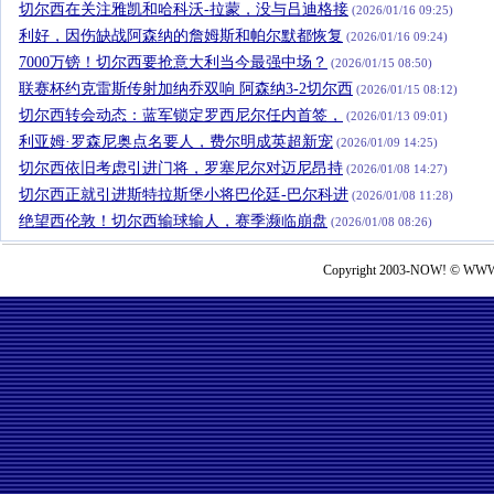
切尔西在关注雅凯和哈科沃-拉蒙，没与吕迪格接
(2026/01/16 09:25)
利好，因伤缺战阿森纳的詹姆斯和帕尔默都恢复
(2026/01/16 09:24)
7000万镑！切尔西要抢意大利当今最强中场？
(2026/01/15 08:50)
联赛杯约克雷斯传射加纳乔双响 阿森纳3-2切尔西
(2026/01/15 08:12)
切尔西转会动态：蓝军锁定罗西尼尔任内首签，
(2026/01/13 09:01)
利亚姆·罗森尼奥点名要人，费尔明成英超新宠
(2026/01/09 14:25)
切尔西依旧考虑引进门将，罗塞尼尔对迈尼昂持
(2026/01/08 14:27)
切尔西正就引进斯特拉斯堡小将巴伦廷-巴尔科进
(2026/01/08 11:28)
绝望西伦敦！切尔西输球输人，赛季濒临崩盘
(2026/01/08 08:26)
Copyright 2003-NOW! © WWW