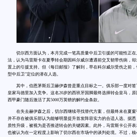
切尔西方面认为，本月完成一笔高质量中后卫引援的可能性正在
法，认为马雷斯卡在夏季转会期因科尔威尔遭遇前交叉韧带伤病，却
置上的引援支持。但《每日邮报》了解到，早在科尔威尔受伤之前，
型中后卫”定位的潜在人选。
其中，伯恩茅斯后卫赫伊森曾是重点目标之一。俱乐部一度对签
皇家马德里加入竞争。这名20岁的西班牙国脚最终选择转会皇马，
西甲豪门随后激活了其5000万英镑的解约金条款。
在失去赫伊森之后，切尔西继续寻找替代方案，但最终未在夏窗
并不存在被俱乐部认为能够明显提升首发阵容实力的合适人选。据悉
质性升级，被视为是否推进转会的关键因素。此外，马雷斯卡公开表
也被认为在一定程度上影响了切尔西在市场中的谈判处境。不过，核