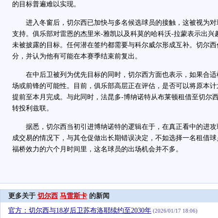
的目标普遍难以实现。
进入冬窗后，切尔西已加快与多名候选球员的接触，这被视为对现
支持。俱乐部对雷恩的杰里米-雅凯以及科莫的哈科沃-拉蒙表示出兴
未被披露的目标。任何潜在签约都需要与科尔威尔形成互补。切尔西
分，并认为他有可能在本赛季结束前复出。
在中后卫被列为优先目标的同时，切尔西方面也表示，如果合适
场或前锋的可能性。目前，俱乐部高层正在评估，是否可以将原本计
提前至本月完成。与此同时，法昆多-博纳诺特从布莱顿租借至切尔
转投利兹联。
据悉，切尔西当初引进博纳诺特的逻辑在于，在真正看中的进攻
成交易的情况下，与其仓促做出长期错误决定，不如选择一名租借球
福桥效力的六个月时间里，这名球员的出场机会并不多。
更多关于
切尔西
马雷斯卡
的新闻
官方：切尔西与18岁后卫苏布洛耶续约至2030年
(2026/01/17 18:06)