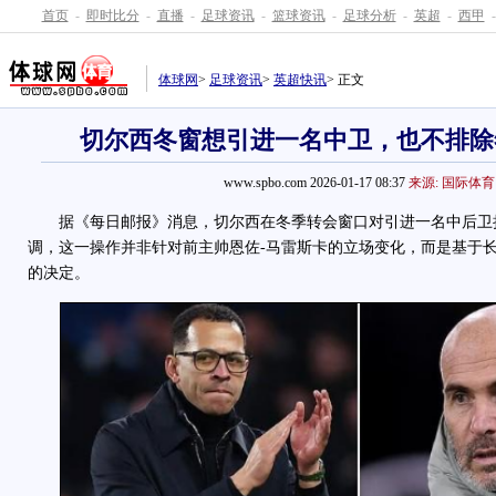
首页
-
即时比分
-
直播
-
足球资讯
-
篮球资讯
-
足球分析
-
英超
-
西甲
-
体球网
>
足球资讯
>
英超快讯
> 正文
切尔西冬窗想引进一名中卫，也不排除
www.spbo.com 2026-01-17 08:37
来源: 国际体育
据《每日邮报》消息，切尔西在冬季转会窗口对引进一名中后卫
调，这一操作并非针对前主帅恩佐-马雷斯卡的立场变化，而是基于
的决定。