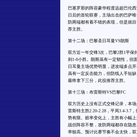
巴塞罗那的阵容豪华程度远超巴伦西
日后的首轮联赛，主场出击的巴萨唯
防两端都有着不错的表现，但是就目
荐主胜。
第十二场：巴黎圣日耳曼VS朗斯
双方近一年交锋3次，巴黎2胜1平保
则1-0小胜。朗斯虽有一定韧性，
日耳曼主场优势明显，进攻端多点开
虽有一定反击能力，但防线人手短缺
最终拿下三分，此役推荐主胜。
第十三场：布雷斯特VS巴黎FC
双方历史上没有正式交锋记录，本场
雷斯特主胜2.20-2.28，平局3.4-
势有限。赔率变化上，主胜有小幅上
战但阵容不整，攻防两端都存在隐患
率较高。预计比赛节奏不会太快，双