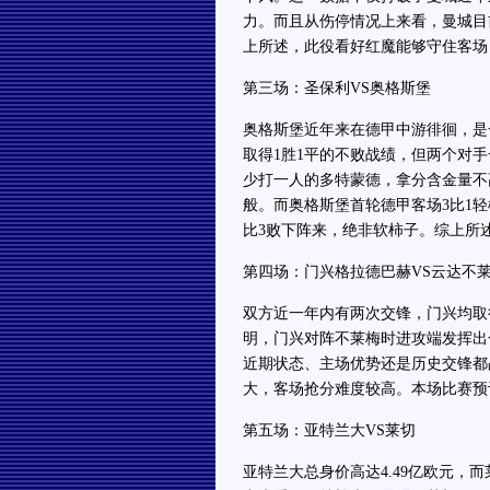
力。而且从伤停情况上来看，曼城目
上所述，此役看好红魔能够守住客场
第三场：圣保利VS奥格斯堡
奥格斯堡近年来在德甲中游徘徊，是
取得1胜1平的不败战绩，但两个对
少打一人的多特蒙德，拿分含金量不
般。而奥格斯堡首轮德甲客场3比1
比3败下阵来，绝非软柿子。综上所
第四场：门兴格拉德巴赫VS云达不
双方近一年内有两次交锋，门兴均取得
明，门兴对阵不莱梅时进攻端发挥出
近期状态、主场优势还是历史交锋都
大，客场抢分难度较高。本场比赛预
第五场：亚特兰大VS莱切
亚特兰大总身价高达4.49亿欧元，