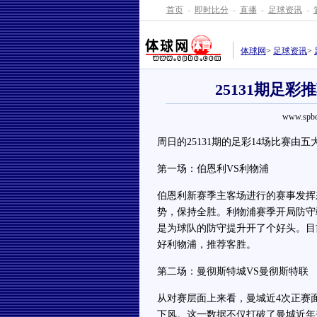
首页
-
即时比分
-
直播
-
足球资讯
-
体球网
>
足球资讯
>
25131期足
www.spbo
周日的25131期的足彩14场比赛由五
第一场：伯恩利VS利物浦
伯恩利新赛季主客场进行的赛事发挥
势，保持全胜。利物浦赛季开局防守
是为球队的防守提升开了个好头。目
好利物浦，推荐客胜。
第二场：曼彻斯特城VS曼彻斯特联
从对赛层面上来看，曼城近4次正赛
下风。这一数据不仅打破了曼城近年