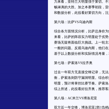
力来看，亚特兰大明显强于莱切。不
畅淋漓的大胜。加之本赛季初段，亚
和数据分析，此役看好莱切方向，注
第六场：比萨VS乌迪内斯
综合各方面情况分析，比萨总身价为9
来看，比萨的阵容实力明显处于劣势
赛场无疑将面临巨大挑战。上一轮主
一般的问题。反观乌迪内斯，他们在
基于以上数据分析和实际情况考量，
第七场：萨索洛VS拉齐奥
过去一年双方无直接交锋记录，无法
衡，萨索洛则防守漏洞明显。综合积
明显，预计将掌控比赛节奏。萨索洛
综上所述，此役看好拉齐奥，推荐客
第八场：AC米兰VS博洛尼亚
双方近一年交锋，博洛尼亚2胜1负