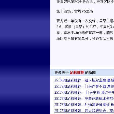
役看好巴黎FC全身而退，推荐客队
第十四场：雷恩VS里昂
双方近一年仅有一次交锋，里昂主场
2.6，客胜（里昂）约2.37，平局
看，雷恩主场作战但状态一般，阵容
场比赛里昂有望拿分，推荐客队不败
更多关于
足彩推荐
的新闻
25180期足彩推荐：纽卡斯尔主胜 曼
25179期足彩推荐：门兴作客不败 摩
25177期足彩推荐： 门兴主胜 莱红牛
25176期足彩推荐：英超伦敦德比依然
25176期足彩推荐：利物浦难被看好 
25175期足彩推荐：四大联赛组合，