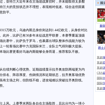
过，亚特兰大近年来在主场迎战莱切时，并未能取得太多酣
频
特兰大的竞技状态并不理想，表现相对低迷。综合这些因素
意防平。
曼联
315万欧元，乌迪内斯总身价则达到1.44亿欧元，从身价对比
。此外，比萨已有30多年未征战意甲联赛，本赛季重返顶级
场比赛中，比萨负于罗马，也暴露出球队整体作战能力较为
上一轮客场比赛中力克国际米兰，全队士气得到极大提振。
爵士1
本场比赛更看好乌迪内斯能够全身而退，推荐客队不败。
英超
|
英超
|
英超
|
从往绩判断心理优势。近期战绩显示拉齐奥攻防两端更为均
CBA
|
分排名、阵容厚度、伤病情况和近期状态，拉齐奥客场优势
国际
|
虽有主场之利，但防线不稳，进攻端难以突破拉齐奥防线。
国际
|
胜。
英超
|
稍占上风。上赛季末两队各自在主场取胜，且比分均为一球小