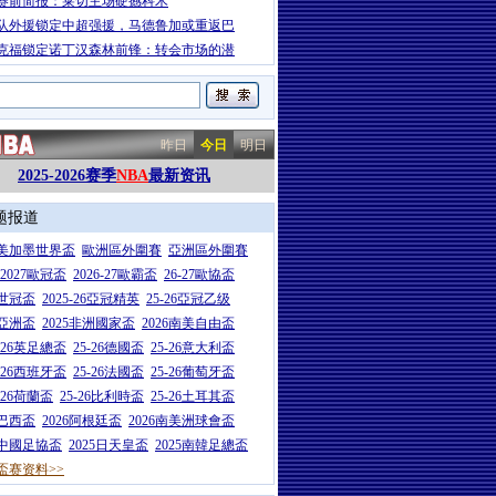
赛前简报：莱切主场硬撼科木
队外援锁定中超强援，马德鲁加或重返巴
克福锁定诺丁汉森林前锋：转会市场的潜
昨日
今日
明日
2025-2026赛季
NBA
最新资讯
题报道
26美加墨世界盃
歐洲區外圍賽
亞洲區外圍賽
6-2027歐冠盃
2026-27歐霸盃
26-27歐協盃
5世冠盃
2025-26亞冠精英
25-26亞冠乙级
7亞洲盃
2025非洲國家盃
2026南美自由盃
5-26英足總盃
25-26德國盃
25-26意大利盃
5-26西班牙盃
25-26法國盃
25-26葡萄牙盃
5-26荷蘭盃
25-26比利時盃
25-26土耳其盃
6巴西盃
2026阿根廷盃
2026南美洲球會盃
6中國足協盃
2025日天皇盃
2025南韓足總盃
盃赛资料>>