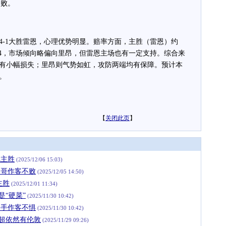
不败。
4-1大胜雷恩，心理优势明显。赔率方面，主胜（雷恩）约
约3.4，市场倾向略偏向里昂，但雷恩主场也有一定支持。综合来
有小幅损失；里昂则气势如虹，攻防两端均有保障。预计本
。
【
关闭此页
】
城主胜
(2025/12/06 15:03)
纳哥作客不败
(2025/12/05 14:50)
主胜
(2025/12/01 11:34)
是“硬菜”
(2025/11/30 10:42)
枪手作客不惧
(2025/11/30 10:42)
英超依然有伦敦
(2025/11/29 09:26)