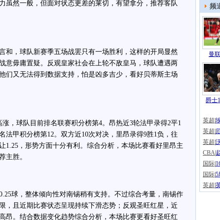
力虽然一般，但面对状态更差的莱切，有望拿分，推荐客队
频
言和，球队新赛季五场战罢只有一场胜利，这样的开局显然
曼联
战意毋庸置疑。反观皇家社会在上轮不敌皇马，球队遭遇两
他们又无法得到数据支持，怕是凶多吉少，看好贝蒂斯主场
爵士1
英超
|
涨，球队目前排名联赛积分榜第4。昂热近3轮法甲录得2平1
英超
|
法甲积分榜第12。双方近10次对决，里昂录得9胜1负，往
英超
|
让1.25，形势方面十分有利。综合分析，本场比赛看好里昂主
CBA
|
荐主胜。
国际
|
国际
|
英超
|
0.25球，整体倾向性对南锡稍有支持。不过综合考量，南锡作
限，且近期比赛状态呈现持续下滑态势；反观圣旺红星，近
高昂。结合数据变化趋势综合分析，本场比赛更看好圣旺红