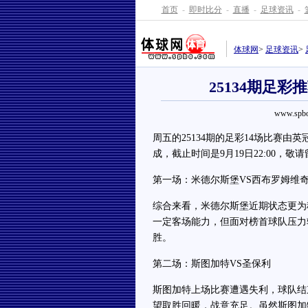
首页
-
即时比分
-
直播
-
足球资讯
-
体球网
>
足球资讯
>
25134期足
www.spbo
周五的25134期的足彩14场比赛
成，截止时间是9月19日22:00，敬
第一场：米德尔斯堡VS西布罗姆维
综合来看，米德尔斯堡近期状态更为
一定客场能力，但面对榜首球队压力
胜。
第二场：斯图加特VS圣保利
斯图加特上场比赛遭遇失利，球队结
望取胜回暖，战意充足。虽然斯图加