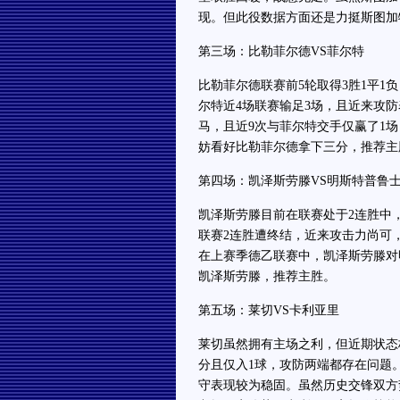
现。但此役数据方面还是力挺斯图加
第三场：比勒菲尔德VS菲尔特
比勒菲尔德联赛前5轮取得3胜1平
尔特近4场联赛输足3场，且近来攻
马，且近9次与菲尔特交手仅赢了1
妨看好比勒菲尔德拿下三分，推荐主
第四场：凯泽斯劳滕VS明斯特普鲁
凯泽斯劳滕目前在联赛处于2连胜中
联赛2连胜遭终结，近来攻击力尚可
在上赛季德乙联赛中，凯泽斯劳滕对
凯泽斯劳滕，推荐主胜。
第五场：莱切VS卡利亚里
莱切虽然拥有主场之利，但近期状态
分且仅入1球，攻防两端都存在问题
守表现较为稳固。虽然历史交锋双方