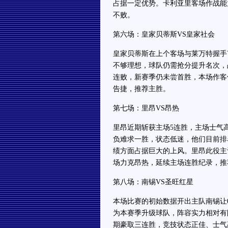
占据一定优势。卡利亚里客场作战能
不败。
第六场：皇家贝蒂斯VS皇家社会
皇家贝蒂斯在上个客场与莱万特握手
不够理想，球队仍需抢分提升名次，
连败，新赛季仍未尝首胜，本场作客
告捷，推荐主胜。
第七场：里昂VS昂热
里昂近期斩获主场5连胜，主场士气高
负难求一胜，状态低迷，他们目前排名
绩方面占据巨大的上风。里昂此役主
场力克昂热，延续主场连胜纪录，推
第八场：南锡VS圣旺红星
本场比赛的初始数据开出主队南锡让
为本赛季升级球队，阵容实力相对有
期豪取三连胜，竞技状态正佳、士气