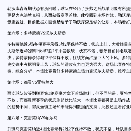
勒沃库森近期状态有所回暖，球队在经历了换帅之后战绩明显有所提
更是力克法兰克福，从而获得赛季首胜。此役回到主场作战，勒沃库
毋庸置疑。目前数据方面也是给予了勒沃库森足够的让步，本场看好
第六场：多特蒙德VS沃尔夫斯堡
多特蒙德近5场各项赛事录得3胜2平保持不败，状态上佳，大黄蜂目
夫斯堡近4轮德甲录得2胜2平未尝败绩，状态不俗，狼堡目前排名联赛
决，多特蒙德录得4胜2平保持不败，往绩方面占据巨大的上风。多
史交锋中占据明显上风，球队的进攻火力也更为强大。这场比赛多特
奏。综合分析，本场比赛看好多特蒙德主场力克沃尔夫斯堡，推荐主
第七场：都灵VS亚特兰大
两支球队皆等到联赛第3轮赛事才拿下首场胜利，但不同的是，亚特兰
不败，而都灵新赛季的状态则起伏比较大，本场比赛都灵是主场作战
的趋势不同，都灵坐镇主场却未能得到数据的支持，此役还是看好亚
第八场：克雷莫纳VS帕尔马
升班马克雷莫纳近4场比赛录得2胜2平保持不败，状态不俗，球队目