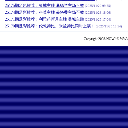
25175期足彩推荐：曼城主胜 桑德兰主场不败
(2025/11/29 09:25)
25174期足彩推荐：科莫主胜 赫塔费主场不败
(2025/11/28 18:06)
25171期足彩推荐：利雅得新月主胜 曼城主胜
(2025/11/25 17:04)
25170期足彩推荐：伦敦德比、米兰德比同时上演！
(2025/11/23 10:54)
Copyright 2003-NOW! © WWW