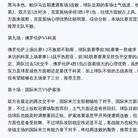
黑马本色。帕尔马近期遭遇客场3连败，球队近期的客场士气低迷，
第2。双方近5次对决，克雷莫纳录得3胜1平1负，往绩方面较占上
方面来观察，克雷莫纳心理优势比较明显。综合分析，本场比赛克雷
推荐主队不败。
第九场：佛罗伦萨VS科莫
佛罗伦萨上场比赛1-2不敌那不勒斯，球队新赛季前3轮赛事一胜难
来访的科莫上场赛事1-1战平热那亚，前3轮联赛赛果呈胜负平交替
定。两队过去5次交手，佛罗伦萨4胜1负占据着很大的心理优势，虽
实力及球星成色方面都还是要优于科莫，加上球队不俗的主战表现，
役有望能够在主场拿下三分，推荐主胜。
第十场：国际米兰VS萨索洛
双方在最近的两次交手中，国际米兰全部都输给了对手。国际米兰新
意，不过上役欧冠赛场取胜而归，士气方面还是有所回归。球队目前
信球队也能及时调整重回正轨。萨索洛重返意甲开局便遭两连败，但
方面也是备受鼓舞。不过球队攻防稳定性还是不足，客战能力也较为
坐镇主场的国际米兰有能力拿下对手，终结两连败的颓势，推荐主胜