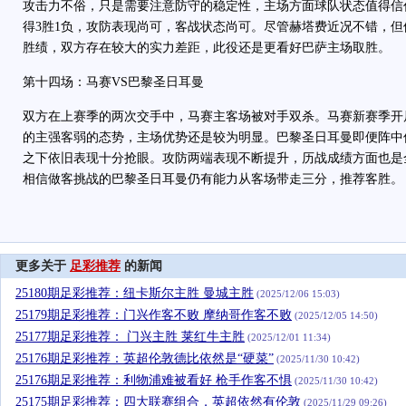
攻击力不俗，只是需要注意防守的稳定性，主场方面球队状态值得信
得3胜1负，攻防表现尚可，客战状态尚可。尽管赫塔费近况不错，但
胜绩，双方存在较大的实力差距，此役还是更看好巴萨主场取胜。
第十四场：马赛VS巴黎圣日耳曼
双方在上赛季的两次交手中，马赛主客场被对手双杀。马赛新赛季开
的主强客弱的态势，主场优势还是较为明显。巴黎圣日耳曼即便阵中
之下依旧表现十分抢眼。攻防两端表现不断提升，历战成绩方面也是
相信做客挑战的巴黎圣日耳曼仍有能力从客场带走三分，推荐客胜。
更多关于
足彩推荐
的新闻
25180期足彩推荐：纽卡斯尔主胜 曼城主胜
(2025/12/06 15:03)
25179期足彩推荐：门兴作客不败 摩纳哥作客不败
(2025/12/05 14:50)
25177期足彩推荐： 门兴主胜 莱红牛主胜
(2025/12/01 11:34)
25176期足彩推荐：英超伦敦德比依然是“硬菜”
(2025/11/30 10:42)
25176期足彩推荐：利物浦难被看好 枪手作客不惧
(2025/11/30 10:42)
25175期足彩推荐：四大联赛组合，英超依然有伦敦
(2025/11/29 09:26)