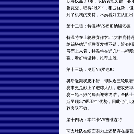
联赛仅赢了1场，攻防表现失衡，客
鲁瓦交手取得2胜2平，稍占优势，
到了机构的支持，不妨看好主队胜出
第十二场：特温特VS福图纳锡塔德
特温特在上轮联赛作客5-1大胜鹿
纳锡塔德近期联赛发挥不错，近4轮
层面上来看，特温特在近几年与福图
强，看好特温特，推荐主胜。
第十三场：奥斯VS罗达JC
奥斯近期状态不错，球队近三轮联赛
赛事更是献上了进球大战，进攻效率
赛三轮不败的局面迎来终结，全队士
斯呈现出“碾压性”优势，因此他们
荐客队不败。
第十四场：本菲卡VS吉维森特
两支球队在纸面实力上还是存在显著