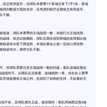
，状态有所提升，但球队本赛季3个客场仅拿下2平1负，客场
能得到数据方面的支持，且考虑到勒芒近期状态有所提升，
队不败。
较低迷，球队本赛季的主场战绩一般，未能打出主场优势。
负的战绩，状态比较糟糕，球队近期在攻防两端的发挥都比较
格勒诺布尔拿下两连胜，本场比赛会占据一定的心理优势。
格勒诺布尔，推荐主队不败。
尚可，但球队需要注意主场战绩一般的问题；客队波城近期在
场战绩尚可。从两队近况来看，波城稍胜一筹，但在在上赛季
且罗德兹拥有主场之利，也得到了机构的支持，不妨看好主
表现不俗，且球队擅长主战，值得期待；客队阿纳西近期4场