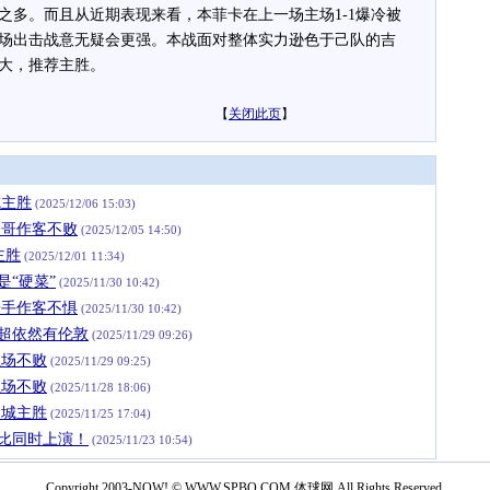
3倍之多。而且从近期表现来看，本菲卡在上一场主场1-1爆冷被
场出击战意无疑会更强。本战面对整体实力逊色于己队的吉
大，推荐主胜。
【
关闭此页
】
城主胜
(2025/12/06 15:03)
纳哥作客不败
(2025/12/05 14:50)
主胜
(2025/12/01 11:34)
是“硬菜”
(2025/11/30 10:42)
枪手作客不惧
(2025/11/30 10:42)
英超依然有伦敦
(2025/11/29 09:26)
主场不败
(2025/11/29 09:25)
主场不败
(2025/11/28 18:06)
曼城主胜
(2025/11/25 17:04)
德比同时上演！
(2025/11/23 10:54)
Copyright 2003-NOW! © WWW.SPBO.COM 体球网 All Rights Reserved.