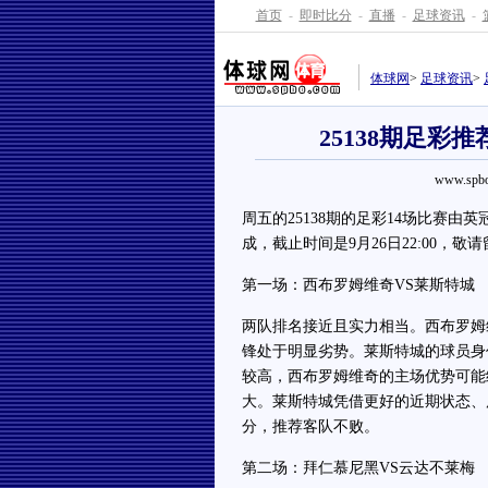
首页
-
即时比分
-
直播
-
足球资讯
-
体球网
>
足球资讯
>
25138期足彩
www.spbo
周五的25138期的足彩14场比赛
成，截止时间是9月26日22:00，敬
第一场：西布罗姆维奇VS莱斯特城
两队排名接近且实力相当。西布罗姆
锋处于明显劣势。莱斯特城的球员身
较高，西布罗姆维奇的主场优势可能
大。莱斯特城凭借更好的近期状态、
分，推荐客队不败。
第二场：拜仁慕尼黑VS云达不莱梅