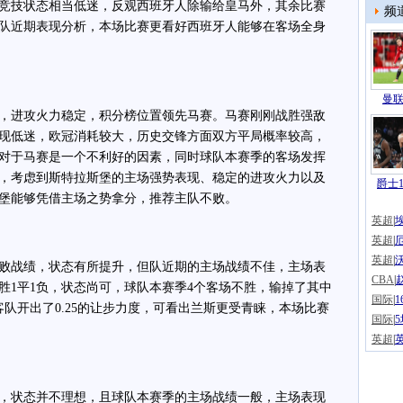
竞技状态相当低迷，反观西班牙人除输给皇马外，其余比赛
频
队近期表现分析，本场比赛更看好西班牙人能够在客场全身
曼联
，进攻火力稳定，积分榜位置领先马赛。马赛刚刚战胜强敌
现低迷，欧冠消耗较大，历史交锋方面双方平局概率较高，
对于马赛是一个不利好的因素，同时球队本赛季的客场发挥
，考虑到斯特拉斯堡的主场强势表现、稳定的进攻火力以及
爵士1
堡能够凭借主场之势拿分，推荐主队不败。
英超
|
英超
|
英超
|
败战绩，状态有所提升，但队近期的主场战绩不佳，主场表
CBA
|
胜1平1负，状态尚可，球队本赛季4个客场不胜，输掉了其中
国际
|
队开出了0.25的让步力度，可看出兰斯更受青睐，本场比赛
国际
|
英超
|
2负，状态并不理想，且球队本赛季的主场战绩一般，主场表现