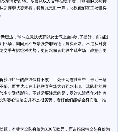
场战绩有所好转。尽管从双方交锋往绩来看，阿纳西4次与特
但从新赛季状态来看，特鲁瓦更胜一筹，此役他们在主场也得
。
特丹斯巴达，球队在竞技状态以及士气上面得到了提升，而福图
赢下3场，期间只不敌豪强费耶诺德，属实正常。不过从对赛
纳交手占据绝对优势，更何况前者此役坐镇主场，战意会更
斩获2胜1平的战绩保持不败，且处于两连胜当中，最近一场
不俗。而罗达JC在上轮联赛主场大败瓦尔韦克，球队此前联
气多少受些影响。不过需要注意的是，罗达JC近些年对阵奥
此役对赛心理层面并不是很劣势，看好他们能够全身而退，推
差距，本菲卡全队身价为3.36亿欧元，而吉维森特全队身价为