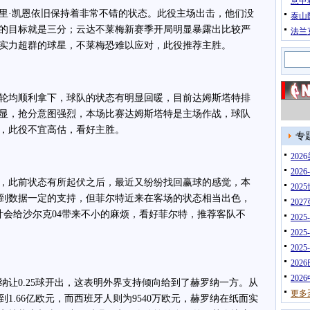
意甲
里·凯恩依旧保持着非常不错的状态。此役主场出击，他们没
泰山
的目标就是三分；云达不莱梅新赛季开局明显暴露出比较严
法兰
实力超群的球星，不莱梅恐难以应对，此役推荐主胜。
轮均顺利拿下，球队的状态有明显回暖，目前达姆斯塔特排
显，抢分意图强烈，本场比赛达姆斯塔特是主场作战，球队
，此役不宜高估，看好主胜。
专
20
202
，此前状态有所起伏之后，最近又纷纷找回赢球的感觉，本
202
得到数据一定的支持，但菲尔特近来在客场的状态相当出色，
202
计会给沙尔克04带来不小的麻烦，看好菲尔特，推荐客队不
202
202
202
202
202
纳让0.25球开出，这表明外界支持倾向给到了赫罗纳一方。从
更多
1.66亿欧元，而西班牙人则为9540万欧元，赫罗纳在纸面实