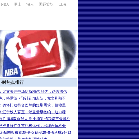
NBA
-
勇士
-
湖人
-
国际篮坛
-
CBA
4小时热点排行
：尤文关注中场伊斯梅尔-科内，萨索洛估
克：格雷茨卡预计到期离队，尤文和那不
：奥塔门迪符合巴萨的短期需求，但穆里
！辽宁铁人官宣一笔重量级签约，迪力穆
制胜10-0双杀76人 恩比德31+5武切三分超乔
已准备好在冬窗积极运作，出现合适机会
杀鹈鹕 布克30+9+5 锡安20+8+6马威24+13