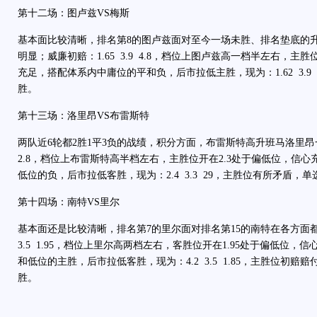
第十二场：图卢兹VS梅斯
基本面比较清晰，排名第8的图卢兹面对至今一场未胜、排名垫底的
明显；威廉初赔：1.65 3.9 4.8，档位上图卢兹高一档半左右，主胜
充足，搭配体系内中庸位的平和负，后市拉低主胜，现为：1.62 3.9
胜。
第十三场：洛里昂VS布雷斯特
两队近6轮都2胜1平3负的战绩，积分方面，布雷斯特高升班马洛里昂一分
2.8，档位上布雷斯特高半档左右，主胜位开在2.3处于偏低位，信
低位的负，后市拉低客胜，现为：2.4 3.3 29，主胜位有所矛盾，
第十四场：南特VS里尔
基本面还是比较清晰，排名第7的里尔面对排名第15的南特在各方面都
3.5 1.95，档位上里尔高两档左右，客胜位开在1.95处于偏低位
和低位的主胜，后市拉低客胜，现为：4.2 3.5 1.85，主胜位初
胜。