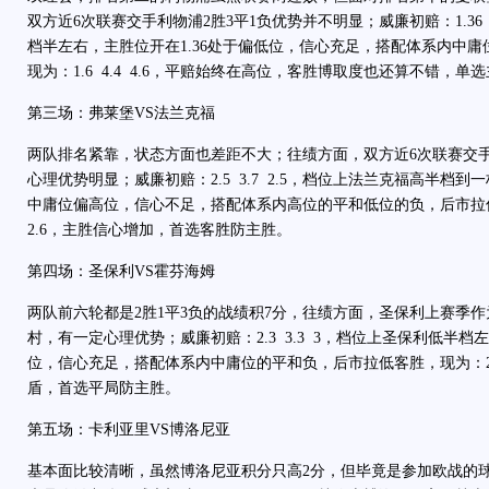
双方近6次联赛交手利物浦2胜3平1负优势并不明显；威廉初赔：1.36 4
档半左右，主胜位开在1.36处于偏低位，信心充足，搭配体系内中
现为：1.6 4.4 4.6，平赔始终在高位，客胜博取度也还算不错，单
第三场：弗莱堡VS法兰克福
两队排名紧靠，状态方面也差距不大；往绩方面，双方近6次联赛交手
心理优势明显；威廉初赔：2.5 3.7 2.5，档位上法兰克福高半档到
中庸位偏高位，信心不足，搭配体系内高位的平和低位的负，后市拉低主胜
2.6，主胜信心增加，首选客胜防主胜。
第四场：圣保利VS霍芬海姆
两队前六轮都是2胜1平3负的战绩积7分，往绩方面，圣保利上赛季
村，有一定心理优势；威廉初赔：2.3 3.3 3，档位上圣保利低半档
位，信心充足，搭配体系内中庸位的平和负，后市拉低客胜，现为：2.4 
盾，首选平局防主胜。
第五场：卡利亚里VS博洛尼亚
基本面比较清晰，虽然博洛尼亚积分只高2分，但毕竟是参加欧战的