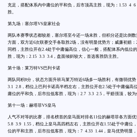
充足，搭配体系内中庸位的平和负，后市顶高主胜，现为：1.53 4 
胜。
第九场：塞尔塔VS皇家社会
两队本赛季状态都较差，塞尔塔至今还一场未胜，但积分还是比倒数
方面，双方近6次联赛交手各取胜2场，没有明显优势方；威廉初赔：2.4
同档，主胜位开在2.4处于中庸偏高位，信心一般，搭配体系内低位
胜，现为：2.15 3.3 3.4，盘面倾斜较大，首选客胜防主胜。
第十场：莱万特VS巴列卡诺
两队同积8分，状态方面升班马莱万特近6场多一场胜利，有微弱优势
3.1 2.8，档位上巴列卡诺高半档左右，主胜位开在2.5处于中庸偏
庸位的平和负，后市拉低客胜，现为：2.7 3.3 2.5，平赔强顶，
第十一场：赫塔菲VS皇马
人气不对等的比赛，排名榜首的皇马面对排名11位的赫塔菲各方面
5.8 3.9 1.55，档位上皇马高四档左右，主胜位开在1.55处于中
位的平和主胜，后市拉低客胜，现为：7 4.33 1.44，皇马优势明显