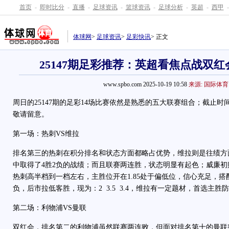
首页
-
即时比分
-
直播
-
足球资讯
-
篮球资讯
-
足球分析
-
英超
-
西甲
-
体球网
>
足球资讯
>
足彩快讯
> 正文
25147期足彩推荐：英超看焦点战双
www.spbo.com 2025-10-19 10:58
来源: 国际体育
周日的25147期的足彩14场比赛依然是熟悉的五大联赛组合；截止时间是20
敬请留意。
第一场：热刺VS维拉
排名第三的热刺在积分排名和状态方面都略占优势，维拉则是往绩方
中取得了4胜2负的战绩；而且联赛两连胜，状态明显有起色；威廉初赔：1.8
热刺高半档到一档左右，主胜位开在1.85处于偏低位，信心充足，
负，后市拉低客胜，现为：2 3.5 3.4，维拉有一定题材，首选主胜
第二场：利物浦VS曼联
双红会，排名第二的利物浦虽然联赛两连败，但面对排名第十的曼联