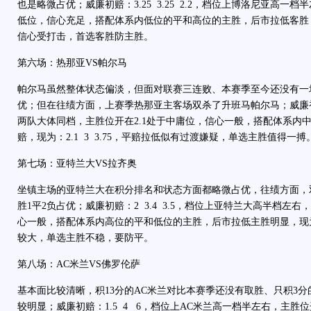
也是略微占优；威廉初赔：3.25 3.25 2.2，档位上博洛尼亚高一档
低位，信心充足，搭配体系内低位的平和高位的主胜，后市拉低客胜，现为：
信心受打击，首选客胜防主胜。
第六场：热那亚VS帕尔马
帕尔马虽然整体状态偏淡，但面对联赛三连败、本赛季至今还没有一
优；但在往绩方面，上赛季热那亚主客场双杀了升班马帕尔马；威廉初赔：2
两队大体同档，主胜位开在2.1处于中庸位，信心一般，搭配体系内
赔，现为：2.1 3 3.75，平赔拉低似有过渡嫌疑，单选主胜值得一搏
第七场：亚特兰大VS拉齐奥
坐镇主场的亚特兰大在积分排名和状态方面都略微占优，往绩方面，
胜1平2负占优；威廉初赔：2 3.4 3.5，档位上亚特兰大高半档左
心一般，搭配体系内高位的平和低位的主胜，后市拉低主胜明显，现为：1.
较大，单选主胜不稳，要防平。
第八场：AC米兰VS佛罗伦萨
基本面比较清晰，积13分的AC米兰对比本赛季还没有取胜、只积3
较明显；威廉初赔：1.5 4 6，档位上AC米兰高一档半左右，主胜位