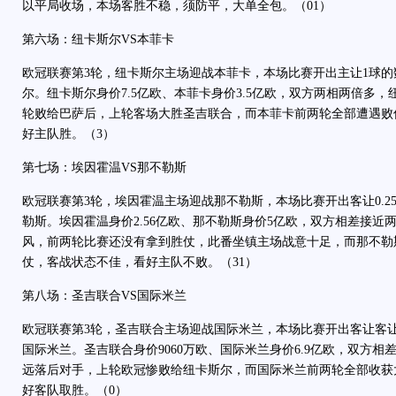
以平局收场，本场客胜不稳，须防平，大单全包。（01）
第六场：纽卡斯尔VS本菲卡
欧冠联赛第3轮，纽卡斯尔主场迎战本菲卡，本场比赛开出主让1球
尔。纽卡斯尔身价7.5亿欧、本菲卡身价3.5亿欧，双方两相两倍多
轮败给巴萨后，上轮客场大胜圣吉联合，而本菲卡前两轮全部遭遇败
好主队胜。（3）
第七场：埃因霍温VS那不勒斯
欧冠联赛第3轮，埃因霍温主场迎战那不勒斯，本场比赛开出客让0.2
勒斯。埃因霍温身价2.56亿欧、那不勒斯身价5亿欧，双方相差接近
风，前两轮比赛还没有拿到胜仗，此番坐镇主场战意十足，而那不勒
仗，客战状态不佳，看好主队不败。（31）
第八场：圣吉联合VS国际米兰
欧冠联赛第3轮，圣吉联合主场迎战国际米兰，本场比赛开出客让客让0
国际米兰。圣吉联合身价9060万欧、国际米兰身价6.9亿欧，双方相
远落后对手，上轮欧冠惨败给纽卡斯尔，而国际米兰前两轮全部收获
好客队取胜。（0）