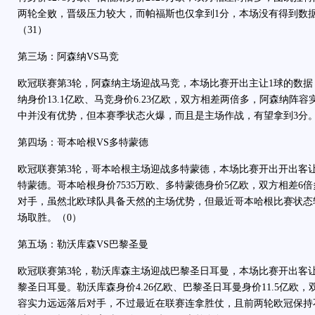
两轮全败，晋级压力较大，而帕福斯也仅拿到1分，本场没有得到数
（31）
第三场：阿森纳VS马竞
欧冠联赛第3轮，阿森纳主场迎战马竞，本场比赛开出主让1球的数
纳身价13.1亿欧、马竞身价6.23亿欧，双方相差两倍多，阿森纳阵
中并没有优势，但本赛季状态火爆，而且是主场作战，有望拿到3分。
第四场：哥本哈根VS多特蒙德
欧冠联赛第3轮，哥本哈根主场迎战多特蒙德，本场比赛开出开出客让
特蒙德。哥本哈根身价7535万欧、多特蒙德身价5亿欧，双方相差6
对手，虽然北欧球队具备天然的主场优势，但最近哥本哈根比赛状态
场取胜。（0）
第五场：勒沃库森VS巴黎圣曼
欧冠联赛第3轮，勒沃库森主场迎战巴黎圣日耳曼，本场比赛开出客
黎圣日耳曼。勒沃库森身价4.26亿欧、巴黎圣日耳曼身价11.5亿欧
容实力远远落后对手，不过最近在联赛连拿胜仗，且前两轮欧冠保持