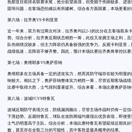
热那亚目前排名联赛末尾，抢分欲望虽强，但受困于伤病较多、进攻
固等问题，在客场恐怕难以有所建树。综合各方面因素，本场更看好
第六场：拉齐奥VS卡利亚里
近一年来，双方有过两次对决，拉齐奥均以2-1的比分在主客场双杀
势。综合分析，拉齐奥近期状态稍胜一筹，此役又坐拥主场之利，且
队伤病情况较多，但主力阵容仍具备较强的竞争力。反观卡利亚里，
战绩低迷，且阵容不够齐整。因此，预计本场比赛拉齐奥将掌控比赛
第七场：奥维耶多VS奥萨苏纳
奥维耶多在主场具备一定的进攻实力，然而其防守端存在较为明显的
响较大。相比之下，奥萨苏纳整体实力稍胜一筹，尽管近期客场战绩
比赛中取得大胜，士气得到显著提升。综合来看，本场比赛奥萨苏纳
第八场：波城FCVS特鲁瓦
波城近期防守表现欠佳，防线漏洞频出，尽管主场作战时仍有一定信
下滑趋势。反观特鲁瓦，球队在攻防两端均展现出优异表现，即便受
士气仍明显高于主队。综合分析，本场比赛特鲁瓦有望延续近期良好
败，甚至存在全取三分的可能性，其中客胜是最具概率的结果。