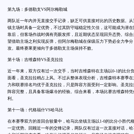
第九场：多德勒支VS阿尔梅勒城
两队近一年内并无直接交手记录，缺乏可供直接对比的历史数据。从
镇主场时具备一定优势，不过其防守端稳定性欠佳，这可能成为潜在
靠后，但客场作战时偶有亮眼发挥，且近期状态呈现回升态势。综合
望借助主场之利实现反弹，但阿尔梅勒城在保级压力下势必全力争分
攻。最终赛果更倾向于多德勒支主场保持不败。
第十场：吉维森特VS圣克拉拉
近一年来，双方仅有过一次交手，当时吉维森特在主场以0-1的比分
面看，圣克拉拉稍占上风。不过从整体表现分析，吉维森特本赛季在
力和联赛排名均优于圣克拉拉，只是阵容方面受到一定影响。圣克拉
阵容完整，且具备客场爆冷的经验。综合来看，本场比赛吉维森特凭
利。
第十一场：代格福什VS哈马比
在本赛季双方的首回合较量中，哈马比坐镇主场以1-0的比分小胜代
一定优势。回顾近一年的交锋记录，两队仅有过这一次直接对话，哈