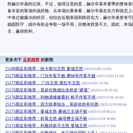
胜赫尔辛基的记录。不过，值得注意的是，赫尔辛基本赛季的整体表
备丰富的客场作战经验。从本场比赛来看，赫尔辛基在实力和状态上
中有过被爆冷的经历，但结合近期表现和阵容实力，赫尔辛基更有可
稳固防守，或许有机会争取一场平局，但整体胜算不大。因此，本场
主，赢得胜利。
更多关于
足彩推荐
的新闻
25180期足彩推荐：纽卡斯尔主胜 曼城主胜
(2025/12/06 15:03)
25179期足彩推荐：门兴作客不败 摩纳哥作客不败
(2025/12/05 14:50)
25177期足彩推荐： 门兴主胜 莱红牛主胜
(2025/12/01 11:34)
25176期足彩推荐：英超伦敦德比依然是“硬菜”
(2025/11/30 10:42)
25176期足彩推荐：利物浦难被看好 枪手作客不惧
(2025/11/30 10:42)
25175期足彩推荐：四大联赛组合，英超依然有伦敦
(2025/11/29 09:26)
25175期足彩推荐：曼城主胜 桑德兰主场不败
(2025/11/29 09:25)
25174期足彩推荐：科莫主胜 赫塔费主场不败
(2025/11/28 18:06)
25171期足彩推荐：利雅得新月主胜 曼城主胜
(2025/11/25 17:04)
25170期足彩推荐：伦敦德比、米兰德比同时上演！