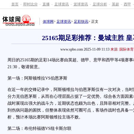
首页
-
即时比分
-
直播
-
足球资讯
-
篮球资讯
-
足球分析
-
英超
-
西甲
-
体球网
>
足球资讯
>
足彩快讯
> 正文
25165期足彩推荐：曼城主胜 
www.spbo.com 2025-11-09 11:13
来源: 国际体育
周日的25165期的足彩14场比赛由英超、德甲、意甲和西甲等4项赛事
21:30，敬请留意。
第一场：阿斯顿维拉VS伯恩茅斯
在近一年的交锋记录中，阿斯顿维拉与伯恩茅斯仅有一次对决，当时阿
分力克伯恩茅斯，从而在心理层面占据了一定优势。综合各方面因素
战时展现出强大的战斗力，近期状态也颇为出色，且阵容相对完整。
到伤病问题的困扰，但整体表现依然可圈可点，客场作战时也具备一
析，预计本场比赛阿斯顿维拉主场不败。
第二场：布伦特福德VS纽卡斯尔联