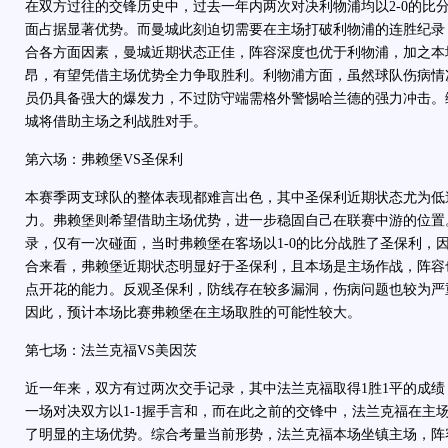
在双方过往的交锋历史中，过去一年内两次对决利物浦均以2-0的比
面占据显著优势。而曼城此刻迫切需要在主场打破利物浦的连胜纪录
合各方面因素，曼城近期状态正佳，阵容深度也优于利物浦，加之本
昂，有望凭借主场优势全力争取胜利。利物浦方面，虽然球队伤病情
员仍具备强大的爆发力，不过防守端需格外警惕哈兰德的强力冲击。
城将借助主场之利战胜对手。
第六场：弗赖堡VS圣保利
本赛季两支球队的整体表现都难言出色，其中圣保利近期状态尤为低
力。弗赖堡则希望借助主场优势，进一步稳固自己在联赛中游的位置
录，仅有一次碰面，当时弗赖堡在客场以1-0的比分战胜了圣保利，
合来看，弗赖堡近期状态明显好于圣保利，且本场是主场作战，阵容
点开花的能力。反观圣保利，防线存在较多漏洞，伤病问题也较为严
因此，预计本场比赛弗赖堡在主场取胜的可能性较大。
第七场：法兰克福VS美因茨
近一年来，双方有过两次交手记录，其中法兰克福取得1胜1平的成
一场对决双方以1-1握手言和，而在此之前的交锋中，法兰克福在主场
了明显的主场优势。综合考量当前形势，法兰克福本场坐镇主场，阵