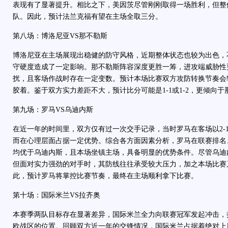
表现有了显著提升。相比之下，美因茨尽管刚刚取得一场胜利，但整
队。因此，预计法兰克福有望在主场全取三分。
第八场：博洛尼亚VS那不勒斯
博洛尼亚在主场展现出稳健的防守风格，近期整体状态也较为出色，
守硬度造成了一定影响。那不勒斯阵容深度更胜一筹，进攻端威胁性
扰，且客场作战时存在一定变数。预计本场比赛双方攻防转换节奏会
胶着。鉴于双方实力差距不大，预计比分可能是1-1或1-2，更倾向
第九场：罗马VS乌迪内斯
在近一年的时间里，双方仅有过一次交手记录，当时罗马在客场以2-
而在心理层面占据一定优势。综合各方面因素分析，罗马在联赛排名
均优于乌迪内斯，且本场坐镇主场，具备明显的优势条件。尽管乌迪
但面对实力强劲的对手时，其防线往往承受较大压力，加之本场比赛
此，预计罗马将掌控比赛节奏，最终在主场顺利拿下比赛。
第十场：国际米兰VS拉齐奥
本赛季两队目标存在显著差异，国际米兰全力向联赛冠军发起冲击，
欧战区的位置。回顾双方近一年的交锋情况，国际米兰占据着绝对上