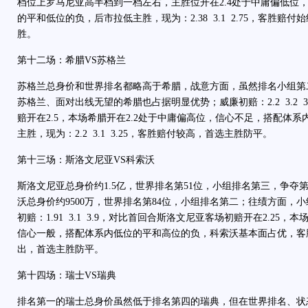
档位上罗马尼亚高半档到一档左右，主胜位开在2.4处于中庸偏低位
的平和低位的负，后市拉低主胜，现为：2.38 3.1 2.75，客胜赔
胜。
第十二场：希腊VS苏格兰
苏格兰总身价和世界排名都略高于希腊，战意方面，虽然排名小组第
苏格兰、面对出线无望的希腊也占据明显优势；威廉初赔：2.2 3.2
赔开在2.5，本场希腊开在2.2处于中庸偏高位，信心不足，搭配体
主胜，现为：2.2 3.1 3.25，客胜赔付较高，首选主胜防平。
第十三场：斯洛文尼亚VS科索沃
斯洛文尼亚总身价约1.5亿，世界排名第51位，小组排名第三，争夺
沃总身价约9500万，世界排名第84位，小组排名第二；往绩方面，
初赔：1.91 3.1 3.9，对比首回合斯洛文尼亚客场初赔开在2.25，本
信心一般，搭配体系内低位的平和高位的负，科索沃基本面占优，客
出，首选主胜防平。
第十四场：瑞士VS瑞典
排名第一的瑞士总身价虽然低于排名第四的瑞典，但在世界排名、状