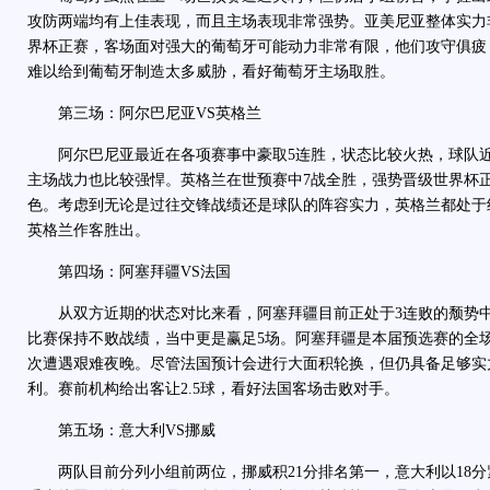
攻防两端均有上佳表现，而且主场表现非常强势。亚美尼亚整体实力
界杯正赛，客场面对强大的葡萄牙可能动力非常有限，他们攻守俱疲
难以给到葡萄牙制造太多威胁，看好葡萄牙主场取胜。
第三场：阿尔巴尼亚VS英格兰
阿尔巴尼亚最近在各项赛事中豪取5连胜，状态比较火热，球队近
主场战力也比较强悍。英格兰在世预赛中7战全胜，强势晋级世界杯
色。考虑到无论是过往交锋战绩还是球队的阵容实力，英格兰都处于
英格兰作客胜出。
第四场：阿塞拜疆VS法国
从双方近期的状态对比来看，阿塞拜疆目前正处于3连败的颓势
比赛保持不败战绩，当中更是赢足5场。阿塞拜疆是本届预选赛的全场
次遭遇艰难夜晚。尽管法国预计会进行大面积轮换，但仍具备足够实
利。赛前机构给出客让2.5球，看好法国客场击败对手。
第五场：意大利VS挪威
两队目前分列小组前两位，挪威积21分排名第一，意大利以18