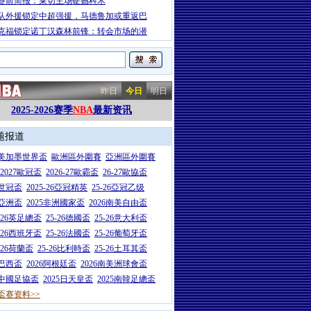
赛前简报：莱切主场硬撼科木
队外援锁定中超强援，马德鲁加或重返巴
克福锁定诺丁汉森林前锋：转会市场的潜
昨日
今日
明日
2025-2026赛季
NBA
最新资讯
题报道
26美加墨世界盃
歐洲區外圍賽
亞洲區外圍賽
6-2027歐冠盃
2026-27歐霸盃
26-27歐協盃
5世冠盃
2025-26亞冠精英
25-26亞冠乙级
7亞洲盃
2025非洲國家盃
2026南美自由盃
5-26英足總盃
25-26德國盃
25-26意大利盃
5-26西班牙盃
25-26法國盃
25-26葡萄牙盃
5-26荷蘭盃
25-26比利時盃
25-26土耳其盃
6巴西盃
2026阿根廷盃
2026南美洲球會盃
6中國足協盃
2025日天皇盃
2025南韓足總盃
盃赛资料>>