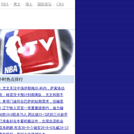
NBA
-
勇士
-
湖人
-
国际篮坛
-
CBA
4小时热点排行
：尤文关注中场伊斯梅尔-科内，萨索洛估
克：格雷茨卡预计到期离队，尤文和那不
：奥塔门迪符合巴萨的短期需求，但穆里
！辽宁铁人官宣一笔重量级签约，迪力穆
制胜10-0双杀76人 恩比德31+5武切三分超乔
已准备好在冬窗积极运作，出现合适机会
杀鹈鹕 布克30+9+5 锡安20+8+6马威24+13