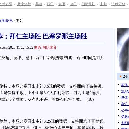
篮球资讯
-
足球分析
-
英超
-
西甲
-
意甲
-
德甲
-
国际足坛
-
中超
-
篮球分析
-
足彩快讯
> 正文
推荐：拜仁主场胜 巴塞罗那主场胜
.com 2025-11-22 15:22
来源: 国际体育
比赛由英超、德甲、意甲和西甲等4项赛事构成，截止时间是11月
2
罗体
伦特，本场比赛开出主让0.5球的数据，支持面给了布莱顿。
法尔
主场保持不败，上个主场3-0大胜利兹联，目前主场2连胜。
世体
轮拿到3个胜仗，状态也不差，看好布伦特不败。（10）
喜讯
公牛
曼联
德兰，本场比赛开出主让0.25球的数据，支持面给了富勒姆。
太阳双
个主场比赛赢下3场，但上一轮败给埃弗弗顿，客场4连败，状