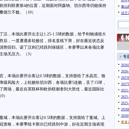
意甲
前排到联赛第4的位置，近期面对阿森纳、切尔西等仍能保持
泰山
桑德兰不败。（10）
法兰
汉，本场比赛开出主让1.25-1.5球的数据，给予利物浦很大
胜后，一度遭遇多轮败仗，排名直线下滑，好在最近状态反
强势回归。诺丁汉则已经跌到保级区，本赛季以来各项比赛
主场无压力。（3）
专
20
202
宫，本场比赛开出客让0.5球的数据，支持面给了水晶宫。狼
202
降级风险大，上轮败给切尔西，各项比赛5连败，丢了15球，
202
了两场，最近在英联杯和欧协联都拿到大胜仗，最近国际比
202
0）
202
202
202
202
曼城，本场比赛开出客让0.5球的数据，支持面给了曼城。上
更多
冠资格，本赛季纽卡斯尔已经跌到中游，好在近期主场表现