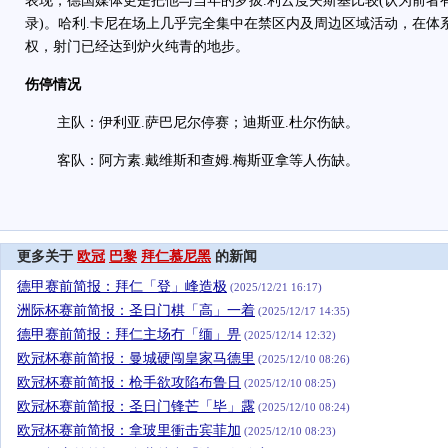
表现，德国媒体更是把他与当年的罗拔.利云度夫斯基比较(认为前者
录)。哈利.卡尼在场上几乎完全集中在禁区内及周边区域活动，在体
权，射门已经达到炉火纯青的地步。
伤停情况
主队：伊利亚.萨巴尼尔停赛；迪斯亚.杜尔伤缺。
客队：阿方素.戴维斯和查姆.梅斯亚拿等人伤缺。
更多关于
欧冠
巴黎
拜仁慕尼黑
的新闻
德甲赛前简报：拜仁「登」峰造极
(2025/12/21 16:17)
洲际杯赛前简报：圣日门棋「高」一着
(2025/12/17 14:35)
德甲赛前简报：拜仁主场冇「缅」畀
(2025/12/14 12:32)
欧冠杯赛前简报：曼城硬闯皇家马德里
(2025/12/10 08:26)
欧冠杯赛前简报：枪手欲攻陷布鲁日
(2025/12/10 08:25)
欧冠杯赛前简报：圣日门锋芒「毕」露
(2025/12/10 08:24)
欧冠杯赛前简报：拿玻里衝击宾菲加
(2025/12/10 08:23)