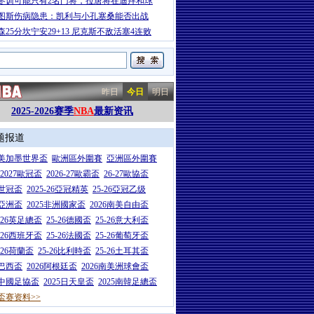
冬训可能只有2名门将，拉唐将在迪拜和球
图斯伤病隐患：凯利与小孔塞桑能否出战
森25分坎宁安29+13 尼克斯不敌活塞4连败
昨日
今日
明日
2025-2026赛季
NBA
最新资讯
题报道
26美加墨世界盃
歐洲區外圍賽
亞洲區外圍賽
6-2027歐冠盃
2026-27歐霸盃
26-27歐協盃
5世冠盃
2025-26亞冠精英
25-26亞冠乙级
7亞洲盃
2025非洲國家盃
2026南美自由盃
5-26英足總盃
25-26德國盃
25-26意大利盃
5-26西班牙盃
25-26法國盃
25-26葡萄牙盃
5-26荷蘭盃
25-26比利時盃
25-26土耳其盃
6巴西盃
2026阿根廷盃
2026南美洲球會盃
6中國足協盃
2025日天皇盃
2025南韓足總盃
盃赛资料>>