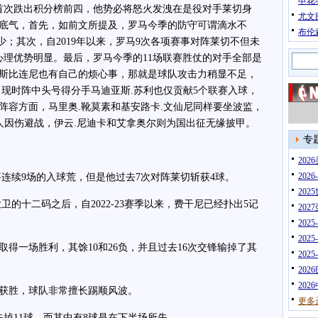
申花
首次跌出积分榜前四，他势必将怒火发洩在是役对手莱切身
尤文
底气，首先，如前文所提及，罗马今季的防守可谓滴水不
布伦
最少；其次，自2019年以来，罗马9次各项赛事对阵莱切不但未
心理优势明显。最后，罗马今季的11场联赛胜仗的对手全部是
斯比连尼也有自己的烦心事，那就是球队攻击力稍显不足，
，现时阵中头号得分手马迪亚斯.苏利也仅贡献5个联赛入球，
阵容方面，马里奥.靴莫素和基安路卡.文仙尼同样要坐波监，
等人因伤避战，伊云.尼迪卡和艾拿奥尔则为国出征无缘披甲。
专
20
202
续9场的入球荒，但是他过去7次对阵莱切斩获4球。
202
十二码之后，自2022-23赛季以来，费干尼已经扑出5记
202
202
202
得一场胜利，其馀10和26负，并且过去16次交锋输掉了其
202
202
202
获胜，球队非常擅长踢顺风波。
更多
11球，而其中有8球是在下半场所失。