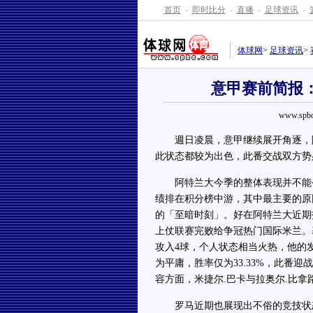
首页
-
即时比分
-
直播
-
足球资讯
-
体球网
>
足球资讯
>
意甲赛前简报
www.spbo
週日凌晨，意甲继续展开角逐，阿
此状态都较为出色，此番交战双方势
阿特兰大今季的整体表现并不能令人
绩排在积分榜中游，其中最主要的原
的「至暗时刻」。好在阿特兰大近期
上仗联赛完败给争冠热门国际米兰。
攻入4球，个人状态相当火热，他的
为平庸，胜率仅为33.33%，此番
容方面，米捷尔.巴卡与拉奥尔.比拿
罗马近期也展现出不俗的竞技状态