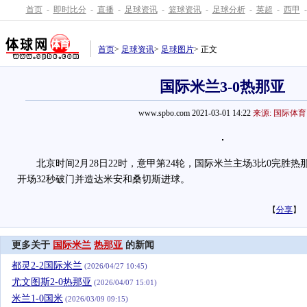
首页
-
即时比分
-
直播
-
足球资讯
-
篮球资讯
-
足球分析
-
英超
-
西甲
-
首页
>
足球资讯
>
足球图片
> 正文
国际米兰3-0热那亚
www.spbo.com 2021-03-01 14:22
来源: 国际体育
北京时间2月28日22时，意甲第24轮，国际米兰主场3比0完胜
开场32秒破门并造达米安和桑切斯进球。
【
分享
】
更多关于
国际米兰
热那亚
的新闻
都灵2-2国际米兰
(2026/04/27 10:45)
尤文图斯2-0热那亚
(2026/04/07 15:01)
米兰1-0国米
(2026/03/09 09:15)