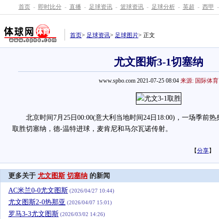
首页
-
即时比分
-
直播
-
足球资讯
-
篮球资讯
-
足球分析
-
英超
-
西甲
-
首页
>
足球资讯
>
足球图片
> 正文
尤文图斯3-1切塞纳
www.spbo.com 2021-07-25 08:04
来源: 国际体育
北京时间7月25日00:00(意大利当地时间24日18:00)，一场季前
取胜切塞纳，德-温特进球，麦肯尼和马尔瓦诺传射。
【
分享
】
更多关于
尤文图斯
切塞纳
的新闻
AC米兰0-0尤文图斯
(2026/04/27 10:44)
尤文图斯2-0热那亚
(2026/04/07 15:01)
罗马3-3尤文图斯
(2026/03/02 14:26)