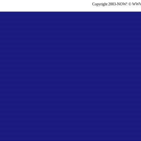
Copyright 2003-NOW! © WWW