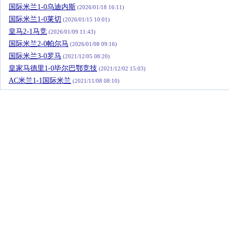
国际米兰1-0乌迪内斯
(2026/01/18 16:11)
国际米兰1-0莱切
(2026/01/15 10:01)
皇马2-1马竞
(2026/01/09 11:43)
国际米兰2-0帕尔马
(2026/01/08 09:16)
国际米兰3-0罗马
(2021/12/05 08:20)
皇家马德里1-0毕尔巴鄂竞技
(2021/12/02 15:03)
AC米兰1-1国际米兰
(2021/11/08 08:10)