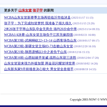
更多关于
山东女篮
张子宇
的新闻
WCBA山东女篮新赛季主场再驻临沂市临沭县
(2025/11/17 11:13)
张子宇：为了完成扣篮梦想 我准备了很久很久
(2025/11/15 23:29)
2米26张子宇率山东队夺金无悬念 场均26分命中率
(2025/11/14 09:33)
WCBA1/4决赛-山东女篮主场负于江苏无缘四强
(2019/02/21 16:00)
WCBA第33轮-武桐桐砍22+13+14 山西客场负山东
(2019/01/17 09:17)
WCBA第23轮-新疆女篮主场83-73击败山东女篮
(2018/12/20 16:10)
WCBA第21轮-陕西遗憾以1分之差负于山东
(2018/12/16 15:13)
WCBA第16轮-山西姑娘齐发威 战胜山东迎三连胜
(2018/12/04 17:20)
山东女篮迎来强力外援加盟 两金花闪耀篮球世界
(2018/10/02 14:26)
山东新东家9月前接盘决心较大 男女篮全盘接手
(2018/08/19 14:53)
Copyright 2003-NOW! © WWW