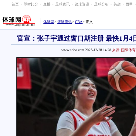
首页
-
即时比分
-
直播
-
足球资讯
-
篮球资讯
-
足球分析
-
英超
-
西甲
-
体球网
>
篮球资讯
>
CBA
> 正文
官宣：张子宇通过窗口期注册 最快1月4
www.spbo.com 2025-12-28 14:28
来源: 国际体育