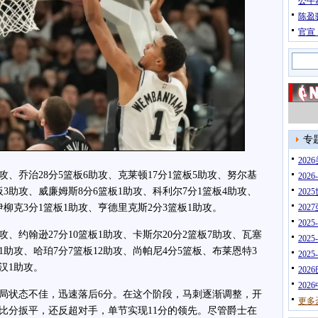
公牛
陈盈
官宣
专
20
、乔治28分5篮板6助攻、克莱顿17分1篮板5助攻、努尔基
202
篮板3助攻、威廉姆斯8分6篮板1助攻、科利尔7分1篮板4助攻、
202
柳克3分1篮板1助攻、亨德里克斯2分3篮板1助攻。
202
202
、约翰逊27分10篮板1助攻、卡斯尔20分2篮板7助攻、瓦塞
202
板1助攻、哈珀7分7篮板12助攻、尚帕尼4分5篮板、布莱恩特3
202
汉1助攻。
202
202
局状态不佳，迅速落后6分。在这个阶段，马刺逐渐调整，开
更多
比分扳平，还反超对手，单节实现11分的领先。尽管爵士在