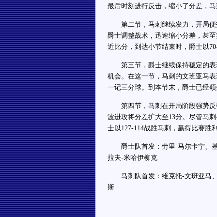
最后时刻进行反击，缩小了分差，马刺
第二节，马刺继续发力，开局便打出
爵士调整战术，迅速缩小分差，甚至
近比分，到达小节结束时，爵士以70-
第三节，爵士继续保持稳定的表现
机会。在这一节，马刺的文班亚马表
一记三分球。到本节末，爵士已经领先至
第四节，马刺在开局阶段强势反弹，
波进攻将分差扩大至13分。尽管马
士以127-114战胜马刺，赢得比赛胜
爵士队首发：劳里-马尔卡宁、基扬
拉夫-米哈伊柳克
马刺队首发：维克托-文班亚马、斯
斯