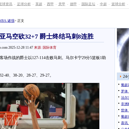
篮球资讯
-
足球分析
-
英超
-
西甲
-
意甲
-
德甲
-
国际足坛
-
中超
-
篮球分析
-
NBA-诸强
> 正文
亚马空砍32+7 爵士终结马刺8连胜
.com 2025-12-28 11:47
来源: 国际体育
场作战的爵士以127-114击败马刺。马尔卡宁29分5篮板1助
38-20、28-27、29-27。
2
葡超
罗体
法尔
非洲
世体
葡超
喜讯