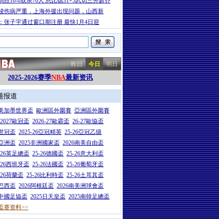
制胜10-0双杀76人 恩比德31+5武切三分超乔
骏伤病严重，上海外援出现问题，山西新
：张子宇通过窗口期注册 最快1月4日迎
昨日
今日
明日
2025-2026赛季
NBA
最新资讯
题报道
26美加墨世界盃
歐洲區外圍賽
亞洲區外圍賽
6-2027歐冠盃
2026-27歐霸盃
26-27歐協盃
5世冠盃
2025-26亞冠精英
25-26亞冠乙级
7亞洲盃
2025非洲國家盃
2026南美自由盃
5-26英足總盃
25-26德國盃
25-26意大利盃
5-26西班牙盃
25-26法國盃
25-26葡萄牙盃
5-26荷蘭盃
25-26比利時盃
25-26土耳其盃
6巴西盃
2026阿根廷盃
2026南美洲球會盃
6中國足協盃
2025日天皇盃
2025南韓足總盃
盃赛资料>>