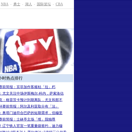
NBA
-
勇士
-
湖人
-
国际篮坛
-
CBA
4小时热点排行
赛前简报：宾菲加作客摧枯「拉」朽
：尤文关注中场伊斯梅尔-科内，萨索洛估
克：格雷茨卡预计到期离队，尤文和那不
杯赛前简报：阿尔及利亚取分有「法」
：奥塔门迪符合巴萨的短期需求，但穆里
赛前简报：士砵亭主场「维」我独尊
！辽宁铁人官宣一笔重量级签约，迪力穆