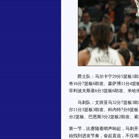
爵士队：马尔卡宁29分5篮板1助攻
奇16分7篮板6助攻、森萨博11分4
菲利波夫斯基6分3篮板6助攻、米哈伊
马刺队：文班亚马32分7篮板3助攻
尔11分3篮板3助攻、科内特7分8篮
分2篮板、巴恩斯3分2篮板2助攻、索
第一节，比赛随着哨声响起，马刺开
始找到进攻节奏，奋起直追，不仅将