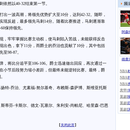
依然以40-32结束第一节。
频
一波高潮，将领先优势扩大至10分，达到42-32。随即，
实现反超，最多领先马刺14分。随着比赛推进，马刺逐渐靠
60保持领先。
阿森纳
，牢牢掌握比赛主动权，使马刺陷入苦战，未能获得反击
现出色，拿下11分，而爵士的乔治也贡献了10分，其中包括
98-87。
雄鹿1
将比分追平至106-106。爵士迅速做出回应，再次通过一
刺在小节后段努力缩小差距，但最终未能逆转比赛。最终，爵
NBA
|
利。
NBA
|
NBA
|
特-乔治、尤素福-努尔基奇、布赖斯-森萨博、斯维亚托斯
意甲
|
英超
|
英超
|
蒂芬-卡斯尔、德文-瓦塞尔、朱利安-尚帕尼、哈里森-巴恩
英超
|
【
关闭此页
】