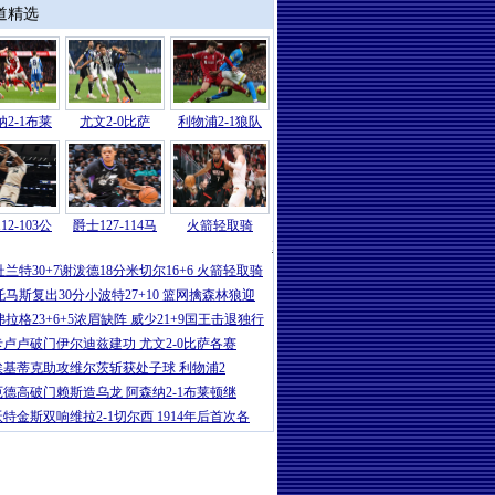
道精选
2-1布莱
尤文2-0比萨
利物浦2-1狼队
12-103公
爵士127-114马
火箭轻取骑
NBA
|
马尔卡宁29分文班亚马空砍32+7
杜兰特30+7谢泼德18分米切尔16+6 火箭轻取骑
托马斯复出30分小波特27+10 篮网擒森林狼迎
弗拉格23+6+5浓眉缺阵 威少21+9国王击退独行
卡卢卢破门伊尔迪兹建功 尤文2-0比萨各赛
埃基蒂克助攻维尔茨斩获处子球 利物浦2
厄德高破门赖斯造乌龙 阿森纳2-1布莱顿继
沃特金斯双响维拉2-1切尔西 1914年后首次各