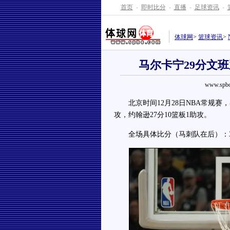
首页
-
即时比分
-
直播
-
足球资讯
-
体球网
>
篮球资讯
>
马尔卡宁29分文班
www.spbo
北京时间12月28日NBA常规赛，客
攻，约翰逊27分10篮板1助攻。
全场具体比分（马刺队在后）：32-40、