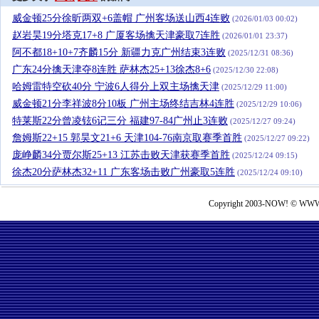
威金顿25分徐昕两双+6盖帽 广州客场送山西4连败
(2026/01/03 00:02)
赵岩昊19分塔克17+8 广厦客场擒天津豪取7连胜
(2026/01/01 23:37)
阿不都18+10+7齐麟15分 新疆力克广州结束3连败
(2025/12/31 08:36)
广东24分擒天津夺8连胜 萨林杰25+13徐杰8+6
(2025/12/30 22:08)
哈姆雷特空砍40分 宁波6人得分上双主场擒天津
(2025/12/29 11:00)
威金顿21分李祥波8分10板 广州主场终结吉林4连胜
(2025/12/29 10:06)
特莱斯22分曾凌铉6记三分 福建97-84广州止3连败
(2025/12/27 09:24)
詹姆斯22+15 郭昊文21+6 天津104-76南京取赛季首胜
(2025/12/27 09:22)
庞峥麟34分贾尔斯25+13 江苏击败天津获赛季首胜
(2025/12/24 09:15)
徐杰20分萨林杰32+11 广东客场击败广州豪取5连胜
(2025/12/24 09:10)
Copyright 2003-NOW! © WWW