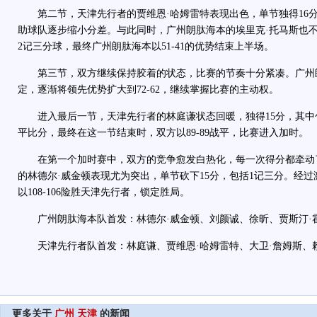
第二节，天津先行者的贾维恩·哈姆雷特表现出色，单节独得16分
助球队逐步缩小分差。与此同时，广州朗肽海本的埃里克·托马斯也不
2记三分球，最终广州朗肽海本以51-41的优势结束上半场。
第三节，双方继续保持胶着的状态，比赛的节奏十分紧凑。广州
定，逐渐将领先优势扩大到72-62，继续掌握比赛的主动权。
进入最后一节，天津先行者的林庭谦状态回暖，独得15分，其中
平比分，最终在这一节结束时，双方以89-89战平，比赛进入加时。
在第一个加时赛中，双方的竞争愈发白热化，每一次得分都牵动
的林德尔·威金顿表现尤为突出，单节砍下15分，包括1记三分。经
以108-106险胜天津先行者，锁定胜局。
广州朗肽海本队首发：林德尔·威金顿、刘颜诚、徐昕、贾斯汀·
天津先行者队首发：林庭谦、贾维恩·哈姆雷特、大卫·詹姆斯、
更多关于
广州
天津
的新闻