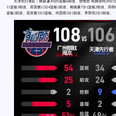
天津先行者队：林庭谦30分6篮板6助攻、贾维恩·哈姆雷特20分3篮
11篮板3助攻、郑昊燃12分4篮板1助攻、赖俊豪7分1篮板2助攻、田雨
篮板2助攻、高世鳌3分3篮板、何思雨3分1助攻、李荣培2分1助攻。