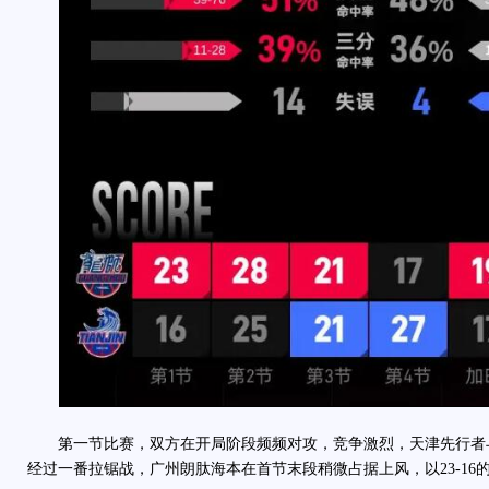
第一节比赛，双方在开局阶段频频对攻，竞争激烈，天津先行者
经过一番拉锯战，广州朗肽海本在首节末段稍微占据上风，以23-16