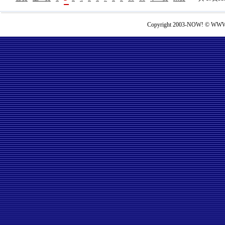
Copyright 2003-NOW! © WWW