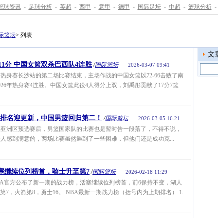
篮球资讯
-
足球分析
-
英超
-
西甲
-
意甲
-
德甲
-
国际足坛
-
中超
-
篮球分析
-
际篮坛
> 列表
文
11分 中国女篮双杀巴西队4连胜
/
国际篮坛
2026-03-07 09:41
热身赛长沙站的第二场比赛结束，主场作战的中国女篮以72-66击败了南
26年热身赛4连胜。中国女篮此役4人得分上双，刘禹彤贡献了17分7篮
亚洲排名迎更新，中国男篮回归第二！
/
国际篮坛
2026-03-05 16:21
亚洲区预选赛后，男篮国家队的比赛也是暂时告一段落了，不得不说，
人感到满意的，两场比赛虽然遇到了一些困难，但他们还是成功克...
塞继续位列榜首，骑士升至第7
/
国际篮坛
2026-02-18 11:29
BA官方公布了新一期的战力榜，活塞继续位列榜首，前6保持不变，湖人
第7，火箭第8，勇士16。 NBA最新一期战力榜（括号内为上期排名） 1.