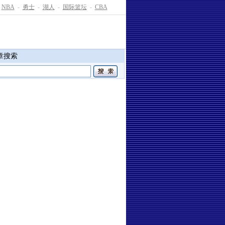
NBA
-
勇士
-
湖人
-
国际篮坛
-
CBA
章搜索