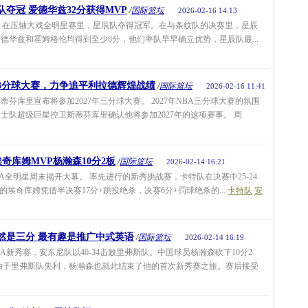
夺冠 爱德华兹32分获得MVP
/
国际篮坛
2026-02-16 14:13
，在压轴大戏全明星赛里，星辰队夺得冠军。在与条纹队的决赛里，星辰
德华兹和霍姆格伦均得到至少8分，他们率队早早确立优势，星辰队最...
年3分球大赛，力争追平利拉德辉煌战绩
/
国际篮坛
2026-02-16 11:41
库里宣布将参加2027年三分球大赛。 2027年NBA三分球大赛的氛围
士队超级巨星控卫斯蒂芬库里确认他将参加2027年的这项赛事。 周
奇库姆MVP杨瀚森10分2板
/
国际篮坛
2026-02-14 16:21
BA全明星周末揭开大幕。 率先进行的新秀挑战赛，卡特队在决赛中25-24
埃奇库姆凭借半决赛17分+跳投绝杀，决赛6分+罚球绝杀的...
卡特队
安
然是三分 最有趣是推广中式英语
/
国际篮坛
2026-02-14 16:19
A新秀赛，安东尼队以40-34击败里弗斯队。中国球员杨瀚森砍下10分2
由于里弗斯队失利，杨瀚森也就此结束了他的首次新秀赛之旅。赛后接受