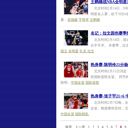
王鹤棣战NBA全明星10
北京时间2月14日，N
明星名人赛，砍下10分4
夏...
安德森
字母哥
王鹤棣
名记：拉文因伤赛季
北京时间2月14日，据
右手手术。 本赛季，拉文代
国王
全明星
扎克·拉文
热身赛-陈明伶21分杨
北京时间2月11日消息，
胜国际篮联女篮。 四节的具
陈明...
中国女篮
国际篮联
热身赛-张子宇21+6
北京时间2月7日晚，女
女篮。根据赛程安排，北京
中国女篮
国际联队
首页
上一页
1
2
3
4
5
6
7
8
9