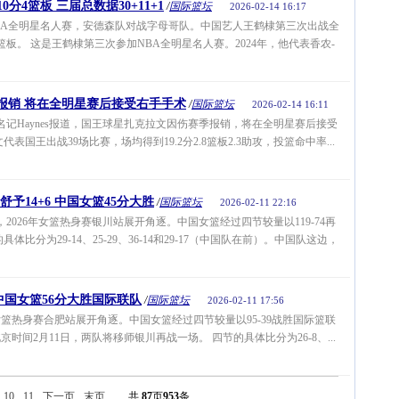
分4篮板 三届总数据30+11+1
/
国际篮坛
2026-02-14 16:17
BA全明星名人赛，安德森队对战字母哥队。中国艺人王鹤棣第三次出战全
篮板。 这是王鹤棣第三次参加NBA全明星名人赛。2024年，他代表香农-
报销 将在全明星赛后接受右手手术
/
国际篮坛
2026-02-14 16:11
名记Haynes报道，国王球星扎克拉文因伤赛季报销，将在全明星赛后接受
表国王出战39场比赛，场均得到19.2分2.8篮板2.3助攻，投篮命中率...
舒予14+6 中国女篮45分大胜
/
国际篮坛
2026-02-11 22:16
2026年女篮热身赛银川站展开角逐。中国女篮经过四节较量以119-74再
体比分为29-14、25-29、36-14和29-17（中国队在前）。中国队这边，
 中国女篮56分大胜国际联队
/
国际篮坛
2026-02-11 17:56
篮热身赛合肥站展开角逐。中国女篮经过四节较量以95-39战胜国际篮联
时间2月11日，两队将移师银川再战一场。 四节的具体比分为26-8、...
10
11
下一页
末页
共
87
页
953
条