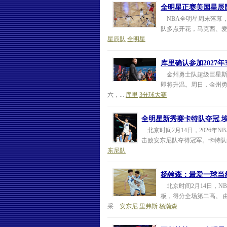
全明星正赛美国星辰队
NBA全明星周末落幕
队多点开花，马克西、爱
星辰队
全明星
库里确认参加2027
金州勇士队超级巨星斯蒂芬
即将升温。周日，金州勇
六，...
库里
3分球大赛
全明星新秀赛卡特队夺冠 埃
北京时间2月14日，2026年N
击败安东尼队夺得冠军。卡特队的
东尼队
杨翰森：最爱一球当
北京时间2月14日，NB
板，得分全场第二高。 
采...
安东尼
里弗斯
杨瀚森