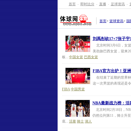
首页
-
即时比分
-
直播
-
足球资讯
-
首页
>
篮球资讯
>
国
刘禹彤砍17+7张子宇
北京时间3月6日，女篮
美劲旅巴西女篮，迎来20
板...
中国女篮
巴西女篮
FIBA官方出炉！
在结束了近期的世界杯
这一次男篮的表现还是令
FIBA
中国男篮
NBA最新战力榜：活
北京时间2月18日，N
仍然位列第11，骑士升至
底...
活塞
骑士
湖人