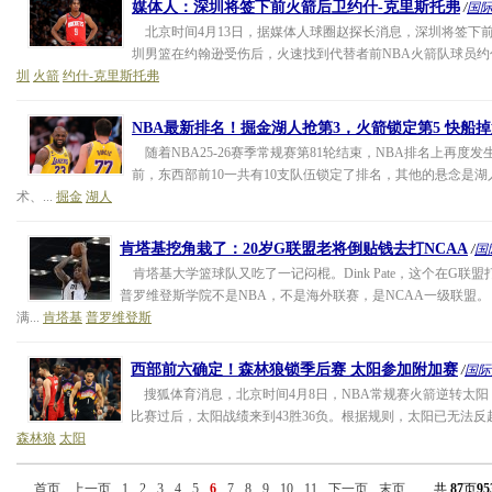
媒体人：深圳将签下前火箭后卫约什-克里斯托弗
/
国
北京时间4月13日，据媒体人球圈赵探长消息，深圳将签下前
圳男篮在约翰逊受伤后，火速找到代替者前NBA火箭队球员约什-
圳
火箭
约什-克里斯托弗
NBA最新排名！掘金湖人抢第3，火箭锁定第5 快船掉
随着NBA25-26赛季常规赛第81轮结束，NBA排名上再度
前，东西部前10一共有10支队伍锁定了排名，其他的悬念是湖
术、...
掘金
湖人
肯塔基挖角栽了：20岁G联盟老将倒贴钱去打NCAA
/
国
肯塔基大学篮球队又吃了一记闷棍。Dink Pate，这个在G联
普罗维登斯学院不是NBA，不是海外联赛，是NCAA一级联盟。 
满...
肯塔基
普罗维登斯
西部前六确定！森林狼锁季后赛 太阳参加附加赛
/
国际
搜狐体育消息，北京时间4月8日，NBA常规赛火箭逆转太阳
比赛过后，太阳战绩来到43胜36负。根据规则，太阳已无法反超
森林狼
太阳
首页
上一页
1
2
3
4
5
6
7
8
9
10
11
下一页
末页
共
87
页
95