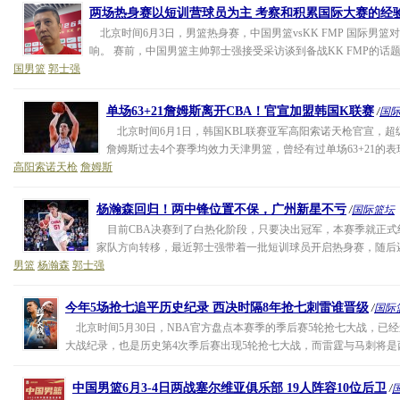
两场热身赛以短训营球员为主 考察和积累国际大赛的经
北京时间6月3日，男篮热身赛，中国男篮vsKK FMP 国际男篮对
响。 赛前，中国男篮主帅郭士强接受采访谈到备战KK FMP的话题
国男篮
郭士强
单场63+21詹姆斯离开CBA！官宣加盟韩国K联赛
/
国
北京时间6月1日，韩国KBL联赛亚军高阳索诺天枪官宣，超
詹姆斯过去4个赛季均效力天津男篮，曾经有过单场63+21的表
高阳索诺天枪
詹姆斯
杨瀚森回归！两中锋位置不保，广州新星不亏
/
国际篮坛
目前CBA决赛到了白热化阶段，只要决出冠军，本赛季就正式
家队方向转移，最近郭士强带着一批短训球员开启热身赛，随后还
男篮
杨瀚森
郭士强
今年5场抢七追平历史纪录 西决时隔8年抢七刺雷谁晋级
/
国际
北京时间5月30日，NBA官方盘点本赛季的季后赛5轮抢七大战，已经
大战纪录，也是历史第4次季后赛出现5轮抢七大战，而雷霆与马刺将是西
中国男篮6月3-4日两战塞尔维亚俱乐部 19人阵容10位后卫
/