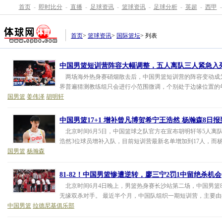
首页
-
即时比分
-
直播
-
足球资讯
-
篮球资讯
-
足球分析
-
英超
-
西甲
-
首页
>
篮球资讯
>
国际篮坛
> 列表
中国男篮短训营阵容大幅调整，五人离队三人紧急入
两场海外热身赛硝烟散去后，中国男篮短训营的阵容变动成为
界普遍猜测教练组只会进行小范围微调，个别处于边缘位置的年
国男篮
姜伟泽
胡明轩
中国男篮17+1 增补曾凡博贺希宁王浩然 杨瀚森8日报
北京时间6月5日，中国篮球之队官方在宣布胡明轩等5人离
浩然3位球员增补入队，目前短训营最新名单增加到17人，而杨瀚
国男篮
杨瀚森
81-82！中国男篮惨遭逆转，廖三宁2罚1中留绝杀机会
北京时间6月4日晚上，男篮热身赛长沙站第二场，中国男篮81
无缘双杀对手。 最近半个月，中国队组织一期短训营，主要由参
中国男篮
拉德尼基俱乐部