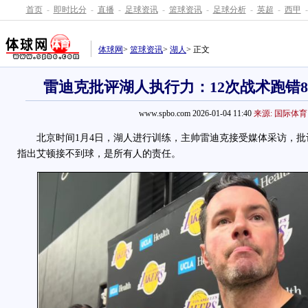
首页
-
即时比分
-
直播
-
足球资讯
-
篮球资讯
-
足球分析
-
英超
-
西甲
-
体球网
>
篮球资讯
>
湖人
> 正文
雷迪克批评湖人执行力：12次战术跑错8
www.spbo.com 2026-01-04 11:40
来源: 国际体育
北京时间1月4日，湖人进行训练，主帅雷迪克接受媒体采访，批
指出艾顿接不到球，是所有人的责任。