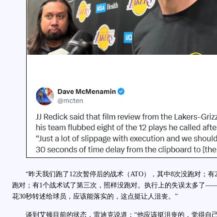
“昨天我们跑了12次暂停后的战术（ATO），其中8次没跑对；有
跑对；有1个战术试了第三次，照样没跑对。执行上的失误太多了—
花30秒转述给球员，应该能落实的，这点挺让人沮丧。”
谈到艾顿目前的状态，雷迪克说道：“他应该挺沮丧的，觉得自己