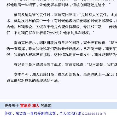
和他理清一些细节，让他更容易接到球，但核心问题还是这个。”
被问及这是谁的责任时，雷迪克回应道：“是所有人的责任。比如
术，就是没跑对的其中一个；有时候他该内切要球的时候不够积极，
给他。对我来说，关键在于他是否能保持积极、专注和主动——传球
任。不过我们得在比赛前7分钟先让他拿到几次球权。”
雷迪克还表示，球队进攻没有章法的问题，完全没有改善。“我不
边一直指挥，昨天我还说咱们跑拉开传球战术，从左侧推进，我要某
候，我要的人根本没在那边。这种情况现在一直发生，我只能归结为
有记者问是不是球员忘了战术。雷迪克说道：“我不清楚，我打球
赛季至今，湖人21胜11负，排名西部第五。虽然球队上一场128-
迪克依然对球队的表现感到不满。
更多关于
雷迪克
湖人
的新闻
美媒：东契奇一直忍受剧痛比赛，全天候治疗维
(2026/01/04 11:47)